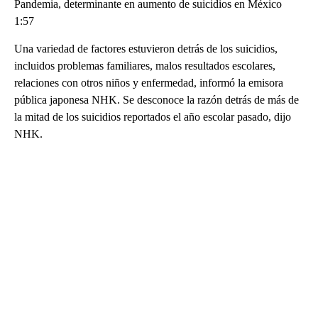
Pandemia, determinante en aumento de suicidios en México
1:57
Una variedad de factores estuvieron detrás de los suicidios,
incluidos problemas familiares, malos resultados escolares,
relaciones con otros niños y enfermedad, informó la emisora
pública japonesa NHK. Se desconoce la razón detrás de más de
la mitad de los suicidios reportados el año escolar pasado, dijo
NHK.
A
D
V
E
R
TI
S
E
M
E
N
T