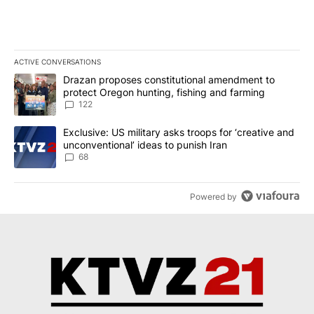
ACTIVE CONVERSATIONS
The following is a list of the most commented articles in the last 7
A trending article titled "Drazan proposes constitutional amendm
Drazan proposes constitutional amendment to
protect Oregon hunting, fishing and farming
122
A trending article titled "Exclusive: US military asks troops for ‘
Exclusive: US military asks troops for ‘creative and
unconventional’ ideas to punish Iran
68
Powered by