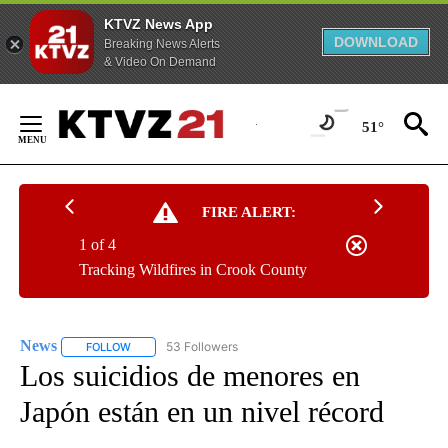
KTVZ News App
DOWNLOAD
Breaking News Alerts
& Video On Demand
Skip
to
51°
Content
FIRE ALERT:
1 of 4
Tracking Wildfires in Crook County
News
53 Followers
FOLLOW
FOLLOW "NEWS" TO RECEIVE NOTIFICATIONS ABOUT NEW 
Los suicidios de menores en
Japón están en un nivel récord