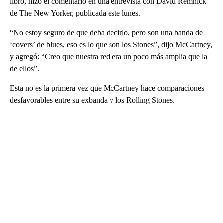
libro, hizo el comentario en una entrevista con David Remnick
de The New Yorker, publicada este lunes.
“No estoy seguro de que deba decirlo, pero son una banda de
‘covers’ de blues, eso es lo que son los Stones”, dijo McCartney,
y agregó: “Creo que nuestra red era un poco más amplia que la
de ellos”.
Esta no es la primera vez que McCartney hace comparaciones
desfavorables entre su exbanda y los Rolling Stones.
A
D
V
E
R
TI
S
E
M
E
N
T