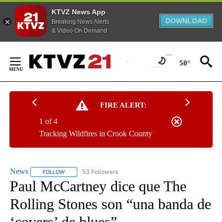
KTVZ News App
DOWNLOAD
Breaking News Alerts
& Video On Demand
Skip
to
50°
Content
FIRE ALERT:
1 of 4
Tracking Wildfires in Crook County
News
53 Followers
FOLLOW
FOLLOW "NEWS" TO RECEIVE NOTIFICATIONS ABOUT NEW 
Paul McCartney dice que The
Rolling Stones son “una banda de
‘covers’ de blues”