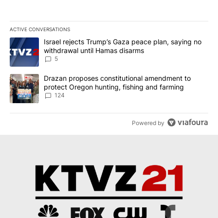
ACTIVE CONVERSATIONS
The following is a list of the most commented articles in the last 7
A trending article titled "Israel rejects Trump’s Gaza peace plan
Israel rejects Trump’s Gaza peace plan, saying no
withdrawal until Hamas disarms
5
A trending article titled "Drazan proposes constitutional amendm
Drazan proposes constitutional amendment to
protect Oregon hunting, fishing and farming
124
Powered by