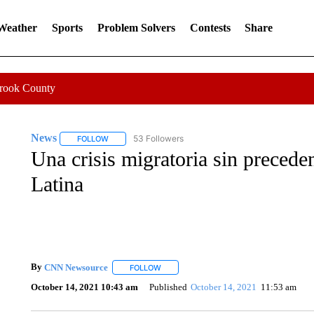
 Weather
Sports
Problem Solvers
Contests
Share
Crook County
News
53 Followers
FOLLOW
FOLLOW "NEWS" TO RECEIVE NOTIFICATIONS ABOUT 
Una crisis migratoria sin precede
Latina
By
CNN Newsource
FOLLOW
FOLLOW "" TO RECEIVE NOTIFICATIONS 
October 14, 2021 10:43 am
Published
October 14, 2021
11:53 am