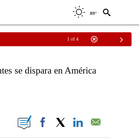
89°
1 of 4
NEW PAGES ON "NEWS".
ntes se dispara en América
ABOUT NEW PAGES ON "".
Facebook
X
LinkedIn
Email