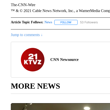
The-CNN-Wire
™ & © 2021 Cable News Network, Inc., a WarnerMedia Company
Article Topic Follows:
News
53 Followers
FOLLOW
FOLLOW "NEWS" TO RECEIVE
Jump to comments ↓
CNN Newsource
MORE NEWS