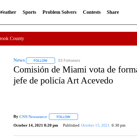
 Weather
Sports
Problem Solvers
Contests
Share
Crook County
News
53 Followers
FOLLOW
FOLLOW "NEWS" TO RECEIVE NOTIFICATIONS ABOUT 
Comisión de Miami vota de forma
jefe de policía Art Acevedo
By
CNN Newsource
FOLLOW
FOLLOW "" TO RECEIVE NOTIFICATIONS 
October 14, 2021 8:20 pm
Published
October 15, 2021
6:30 pm