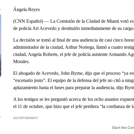
Ángela Reyes
(CNN Español) — La Comisión de la Ciudad de Miami votó este 
de policía Art Acevedo y destituirlo inmediatamente de su cargo
La decisión se tomó al final de una audiencia de casi cinco hora
administrador de la ciudad, Arthur Noriega, llamó a cuatro testi
ciudad, Angela Roberts, el jefe de policía asistente Armando Agui
Morales.
El abogado de Acevedo, John Byrne, dijo que el proceso “ya es
“escenario justo”. El equipo de la defensa del jefe no citó a nin
aplazamiento hasta el lunes para preparar la audiencia, dijo Byrn
A los testigos se les preguntó acerca de los ocho asuntos exp
el 11 de octubre, que hizo que el jefe perdiera “la confianza de l
ADVERTISEMENT
Start the Co