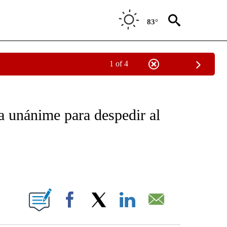
83°
1 of 4
NEW PAGES ON "NEWS".
 unánime para despedir al
ABOUT NEW PAGES ON "".
Facebook
X
LinkedIn
Email