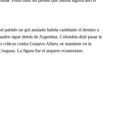
imar Yotún falló un penalti que habría significado el
l partido un gol anulado habría cambiado el destino a
uador sigue detrás de Argentina. Colombia dejó pasar la
s críticas contra Gustavo Alfaro, se mantiene en la
 Uruguay. La figura fue el arquero ecuatoriano