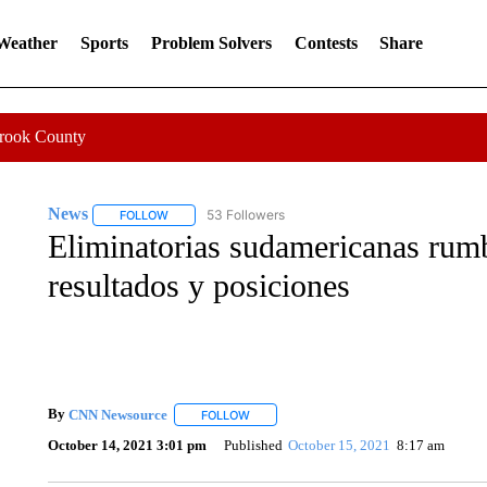
 Weather
Sports
Problem Solvers
Contests
Share
Crook County
News
53 Followers
FOLLOW
FOLLOW "NEWS" TO RECEIVE NOTIFICATIONS ABOUT 
Eliminatorias sudamericanas rumb
resultados y posiciones
By
CNN Newsource
FOLLOW
FOLLOW "" TO RECEIVE NOTIFICATIONS 
October 14, 2021 3:01 pm
Published
October 15, 2021
8:17 am