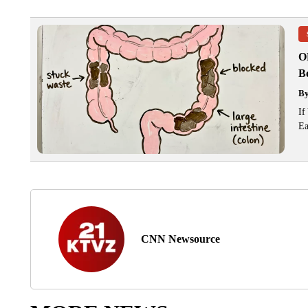
O
Bo
B
If
Ea
CNN Newsource