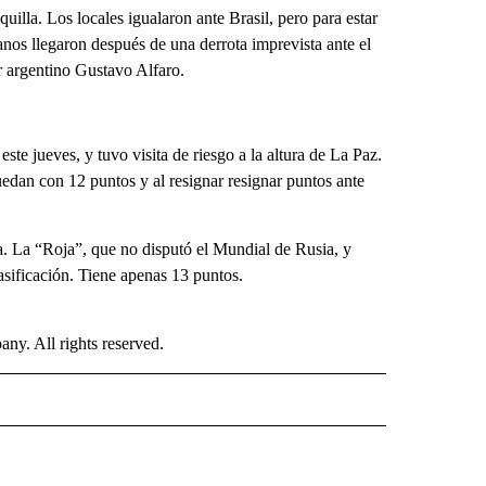
illa. Los locales igualaron ante Brasil, pero para estar
ianos llegaron después de una derrota imprevista ante el
or argentino Gustavo Alfaro.
ste jueves, y tuvo visita de riesgo a la altura de La Paz.
uedan con 12 puntos y al resignar resignar puntos ante
la. La “Roja”, que no disputó el Mundial de Rusia, y
asificación. Tiene apenas 13 puntos.
. All rights reserved.
 NOTIFICATIONS ABOUT NEW PAGES ON "NEWS".