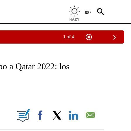
88°
1 of 4
NEW PAGES ON "NEWS".
o a Qatar 2022: los
ABOUT NEW PAGES ON "".
Facebook
X
LinkedIn
Email