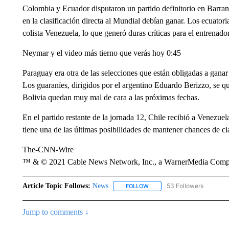
Colombia y Ecuador disputaron un partido definitorio en Barranqu
en la clasificación directa al Mundial debían ganar. Los ecuator
colista Venezuela, lo que generó duras críticas para el entrenad
Neymar y el video más tierno que verás hoy 0:45
Paraguay era otra de las selecciones que están obligadas a ganar e
Los guaraníes, dirigidos por el argentino Eduardo Berizzo, se q
Bolivia quedan muy mal de cara a las próximas fechas.
En el partido restante de la jornada 12, Chile recibió a Venezue
tiene una de las últimas posibilidades de mantener chances de cl
The-CNN-Wire
™ & © 2021 Cable News Network, Inc., a WarnerMedia Company
Article Topic Follows:
News
53 Followers
FOLLOW
FOLLOW "NEWS" TO RECEIVE
Jump to comments ↓