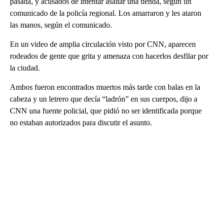
pasada, y acusados de intentar asaltar una tienda, según un
comunicado de la policía regional. Los amarraron y les ataron
las manos, según el comunicado.
En un video de amplia circulación visto por CNN, aparecen
rodeados de gente que grita y amenaza con hacerlos desfilar por
la ciudad.
Ambos fueron encontrados muertos más tarde con balas en la
cabeza y un letrero que decía “ladrón” en sus cuerpos, dijo a
CNN una fuente policial, que pidió no ser identificada porque
no estaban autorizados para discutir el asunto.
A
D
V
E
R
TI
S
E
M
E
N
T