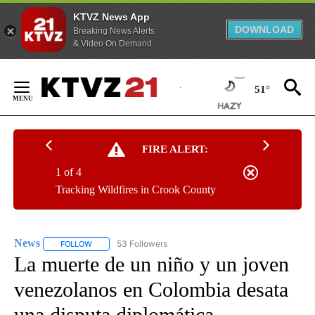
KTVZ News App
DOWNLOAD
Breaking News Alerts
& Video On Demand
Skip
to
51°
Content
FIRE ALERT:
1 of 4
Tracking Wildfires in Crook County
News
53 Followers
FOLLOW
FOLLOW "NEWS" TO RECEIVE NOTIFICATIONS ABOUT NEW 
La muerte de un niño y un joven
venezolanos en Colombia desata
una disputa diplomática