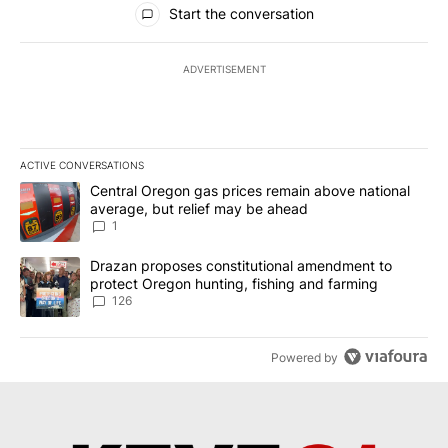
Start the conversation
ADVERTISEMENT
ACTIVE CONVERSATIONS
The following is a list of the most commented articles in the last 7
A trending article titled "Central Oregon gas prices remain abov
Central Oregon gas prices remain above national
average, but relief may be ahead
1
A trending article titled "Drazan proposes constitutional amendm
Drazan proposes constitutional amendment to
protect Oregon hunting, fishing and farming
126
Powered by