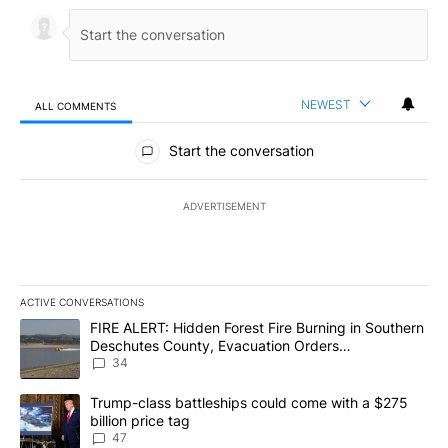
NEWEST
ALL COMMENTS
All Comments
Start the conversation
ADVERTISEMENT
ACTIVE CONVERSATIONS
The following is a list of the most commented articles in the last 7
A trending article titled "FIRE ALERT: Hidden Forest Fire Burni
FIRE ALERT: Hidden Forest Fire Burning in Southern
Deschutes County, Evacuation Orders
Implemented
34
A trending article titled "Trump-class battleships could come wit
Trump-class battleships could come with a $275
billion price tag
47