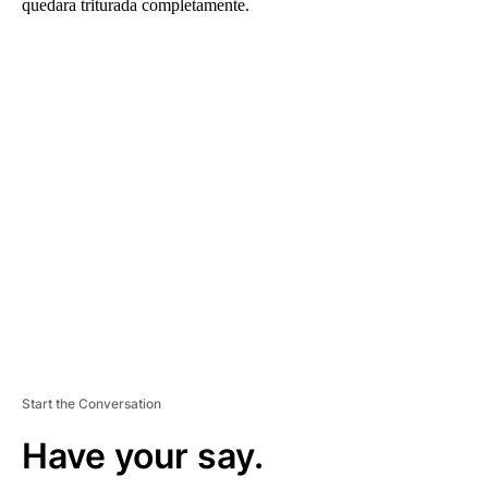
quedara triturada completamente.
A
D
V
E
R
TI
S
E
M
E
N
T
Start the Conversation
Have your say.