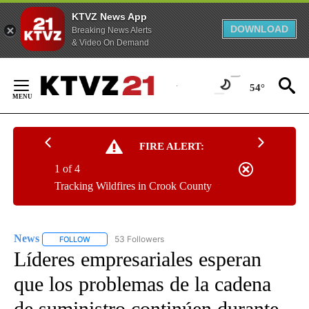
KTVZ News App
DOWNLOAD
Breaking News Alerts
& Video On Demand
Skip
to
54°
Content
FIRE ALERT:
1 of 4
Tracking Wildfires in Crook County
News
53 Followers
FOLLOW
FOLLOW "NEWS" TO RECEIVE NOTIFICATIONS ABOUT NEW 
Líderes empresariales esperan
que los problemas de la cadena
de suministro continúen durante