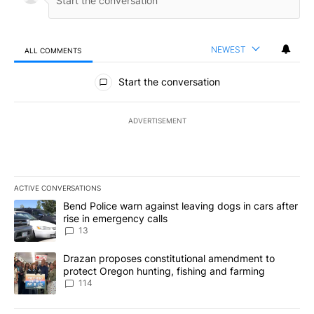
NEWEST
ALL COMMENTS
All Comments
Start the conversation
ADVERTISEMENT
ACTIVE CONVERSATIONS
The following is a list of the most commented articles in the last 7
A trending article titled "Bend Police warn against leaving dogs i
Bend Police warn against leaving dogs in cars after
rise in emergency calls
13
A trending article titled "Drazan proposes constitutional amendm
Drazan proposes constitutional amendment to
protect Oregon hunting, fishing and farming
114