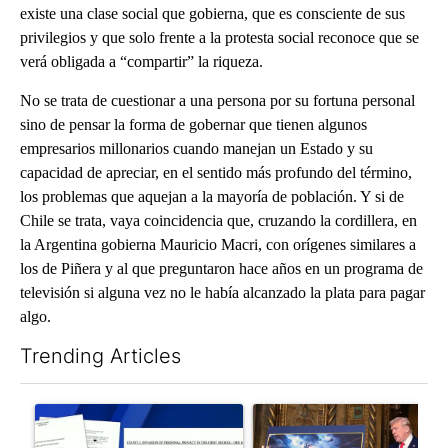
existe una clase social que gobierna, que es consciente de sus
privilegios y que solo frente a la protesta social reconoce que se
verá obligada a “compartir” la riqueza.
No se trata de cuestionar a una persona por su fortuna personal
sino de pensar la forma de gobernar que tienen algunos
empresarios millonarios cuando manejan un Estado y su
capacidad de apreciar, en el sentido más profundo del término,
los problemas que aquejan a la mayoría de población. Y si de
Chile se trata, vaya coincidencia que, cruzando la cordillera, en
la Argentina gobierna Mauricio Macri, con orígenes similares a
los de Piñera y al que preguntaron hace años en un programa de
televisión si alguna vez no le había alcanzado la plata para pagar
algo.
Trending Articles
The following is a list of the most commented articles in the last 7
A trending article titled "Developing Story: Pilot killed in pl
A trending article titled "Tru