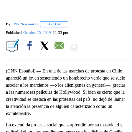
By
CNN Newsource
FOLLOW
FOLLOW "" TO RECEIVE NOTIFICATIONS ABOU
Published
October 25, 2019
11:33 pm
Show More
Facebook
X
Email
(CNN Español) — En una de las marchas de protesta en Chile
apareció un joven sosteniendo un hombrecito verde que se suele
asociar a los marcianos —o los alienígenas en general—, gracias
a las numerosas películas de Hollywood. Si bien es cierto que la
creatividad se destaca en las protestas del país, no dejó de llamar
la atención la presencia de alguien caracterizado como un
extraterrestre.
La extendida protesta social que sorprendió por su masividad y
radicalidad tuvo un condimento extra con los dichos de Cecilia