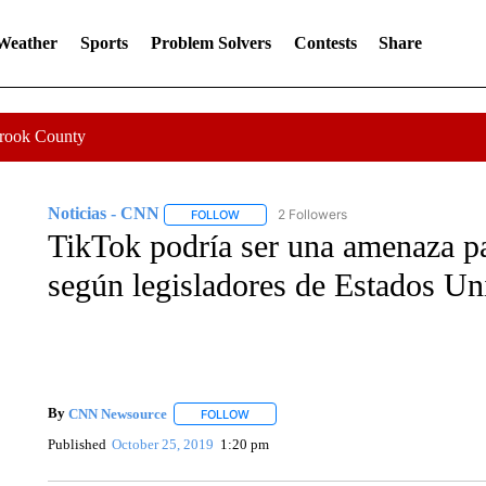
 Weather
Sports
Problem Solvers
Contests
Share
Crook County
Noticias - CNN
2 Followers
FOLLOW
FOLLOW "NOTICIAS - CNN" TO RECEIVE N
TikTok podría ser una amenaza pa
según legisladores de Estados Un
By
CNN Newsource
FOLLOW
FOLLOW "" TO RECEIVE NOTIFICATIONS 
Published
October 25, 2019
1:20 pm