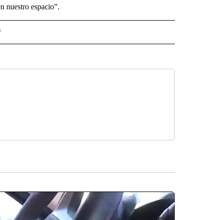
n nuestro espacio”.
s
S - CNN" TO RECEIVE NOTIFICATIONS ABOUT NEW PAGES ON "NOTICIAS - CNN".