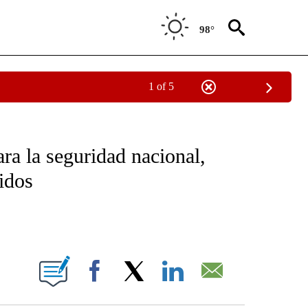
98°
1 of 5
OTIFICATIONS ABOUT NEW PAGES ON "NOTICIAS - CNN".
ra la seguridad nacional,
idos
ABOUT NEW PAGES ON "".
Facebook
X
LinkedIn
Email