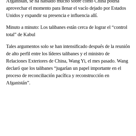
Afganistán, se ha hablado mucho sobre cómo China podría
aprovechar el momento para llenar el vacío dejado por Estados
Unidos y expandir su presencia e influencia allí.
Minuto a minuto: Los talibanes están cerca de lograr el “control
total” de Kabul
Tales argumentos solo se han intensificado después de la reunión
de alto perfil entre los líderes talibanes y el ministro de
Relaciones Exteriores de China, Wang Yi, el mes pasado. Wang
declaró que los talibanes “jugarían un papel importante en el
proceso de reconciliación pacífica y reconstrucción en
Afganistán”.
A
D
V
E
R
TI
S
E
M
E
N