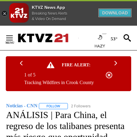
KTVZ News App
DOWNLOAD
Breaking News Alerts
& Video On Demand
Skip
to
53°
Content
FIRE ALERT:
1 of 5
Tracking Wildfires in Crook County
Noticias - CNN
2 Followers
FOLLOW
FOLLOW "NOTICIAS - CNN" TO RECEIVE NOTIF
ANÁLISIS | Para China, el
regreso de los talibanes presenta
más riesgo que oportunidad