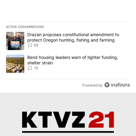
ACTIVE CONVERSATIONS
The following is a list of the most commented articles in the last 7
A trending article titled "Drazan proposes constitutional amendm
Drazan proposes constitutional amendment to
protect Oregon hunting, fishing and farming
65
A trending article titled "Bend housing leaders warn of tighter fu
Bend housing leaders warn of tighter funding,
shelter strain
16
Powered by