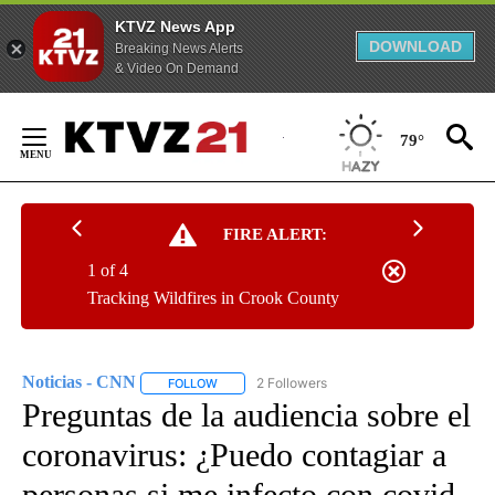
KTVZ News App
DOWNLOAD
Breaking News Alerts
& Video On Demand
Skip
to
79°
Content
FIRE ALERT:
1 of 4
Tracking Wildfires in Crook County
Noticias - CNN
2 Followers
FOLLOW
FOLLOW "NOTICIAS - CNN" TO RECEIVE NOTIF
Preguntas de la audiencia sobre el
coronavirus: ¿Puedo contagiar a
personas si me infecto con covid-