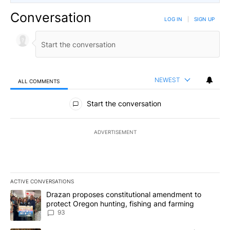
Conversation
LOG IN
|
SIGN UP
NEWEST
ALL COMMENTS
All Comments
Start the conversation
ADVERTISEMENT
ACTIVE CONVERSATIONS
The following is a list of the most commented articles in the last 7
A trending article titled "Drazan proposes constitutional amendm
Drazan proposes constitutional amendment to
protect Oregon hunting, fishing and farming
93