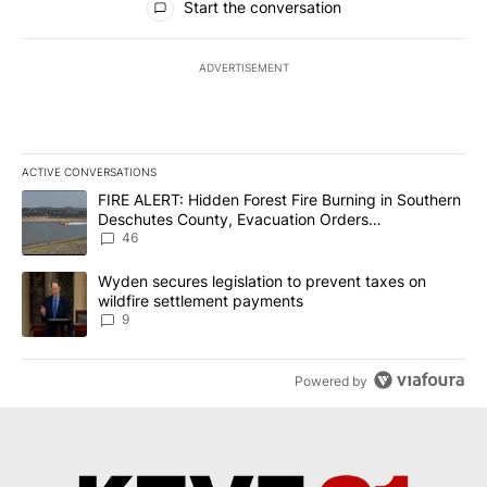
Start the conversation
ADVERTISEMENT
ACTIVE CONVERSATIONS
The following is a list of the most commented articles in the last 7
A trending article titled "FIRE ALERT: Hidden Forest Fire Burni
FIRE ALERT: Hidden Forest Fire Burning in Southern
Deschutes County, Evacuation Orders
Implemented
46
A trending article titled "Wyden secures legislation to prevent t
Wyden secures legislation to prevent taxes on
wildfire settlement payments
9
Powered by