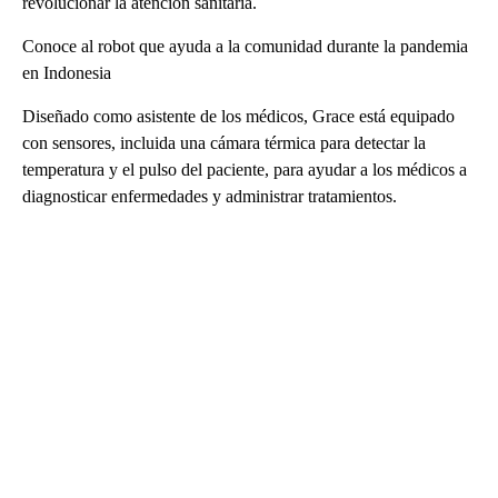
revolucionar la atención sanitaria.
Conoce al robot que ayuda a la comunidad durante la pandemia
en Indonesia
Diseñado como asistente de los médicos, Grace está equipado
con sensores, incluida una cámara térmica para detectar la
temperatura y el pulso del paciente, para ayudar a los médicos a
diagnosticar enfermedades y administrar tratamientos.
A
D
V
E
R
TI
S
E
M
E
N
T