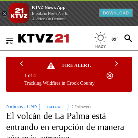
KTVZ News App
DOWNLOAD
Breaking News Alerts
& Video On Demand
Skip
to
89°
Content
FIRE ALERT:
1 of 4
Tracking Wildfires in Crook County
Noticias - CNN
2 Followers
FOLLOW
FOLLOW "NOTICIAS - CNN" TO RECEIVE NOTIF
El volcán de La Palma está
entrando en erupción de manera
aún más agresiva