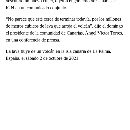
descubrió un nuevo cráter, dijeron el gobierno de Canarias e
IGN en un comunicado conjunto.
“No parece que esté cerca de terminar todavía, por los millones
de metros cúbicos de lava que arroja el volcán”, dijo el domingo
el presidente de la comunidad de Canarias, Ángel Víctor Torres,
en una conferencia de prensa.
La lava fluye de un volcán en la isla canaria de La Palma,
España, el sábado 2 de octubre de 2021.
A
D
V
E
R
TI
S
E
M
E
N
T