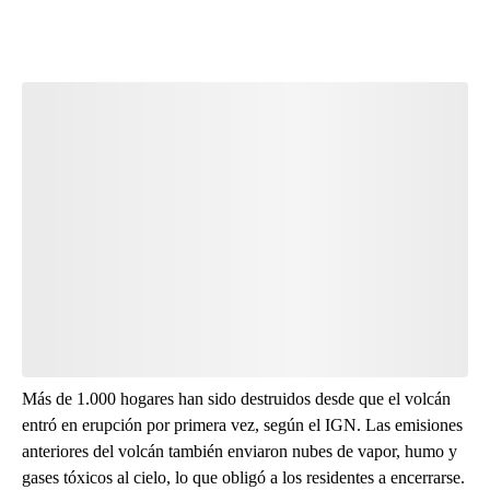
Start the Conversation
Have your say.
Leave a comment below and let us know what you
think.
Be the first to comment
Más de 1.000 hogares han sido destruidos desde que el volcán
entró en erupción por primera vez, según el IGN. Las emisiones
anteriores del volcán también enviaron nubes de vapor, humo y
gases tóxicos al cielo, lo que obligó a los residentes a encerrarse.