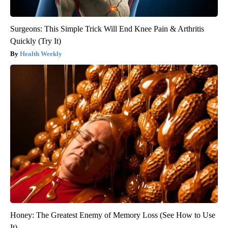
Surgeons: This Simple Trick Will End Knee Pain & Arthritis
Quickly (Try It)
Health Weekly
Honey: The Greatest Enemy of Memory Loss (See How to Use
It)