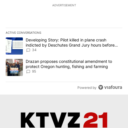
ADVERTISEMENT
ACTIVE CONVERSATIONS
The following is a list of the most commented articles in the last 7
A trending article titled "Developing Story: Pilot killed in plan
Developing Story: Pilot killed in plane crash
indicted by Deschutes Grand Jury hours before
incident
34
A trending article titled "Drazan proposes constitutional amendm
Drazan proposes constitutional amendment to
protect Oregon hunting, fishing and farming
95
Powered by