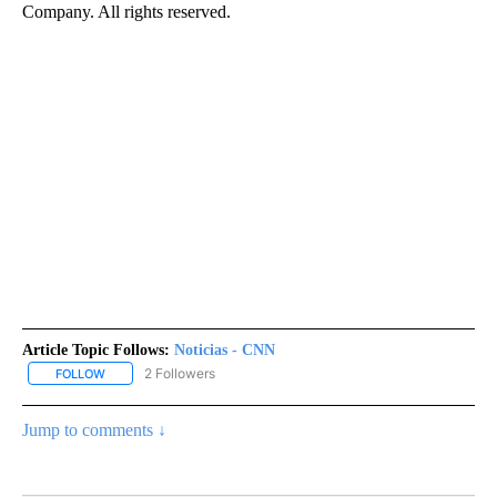
Company. All rights reserved.
Article Topic Follows:
Noticias - CNN
2 Followers
FOLLOW
FOLLOW "NOTICIAS - CNN" TO RECEIVE NOTIFICATIONS ABOUT NE
Jump to comments ↓