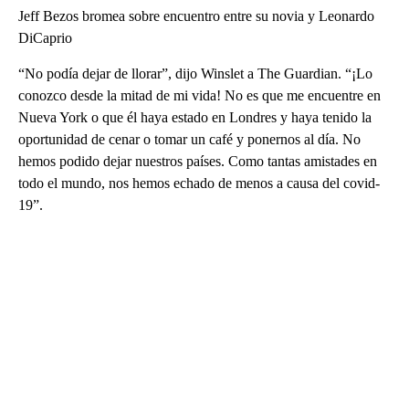
Jeff Bezos bromea sobre encuentro entre su novia y Leonardo
DiCaprio
“No podía dejar de llorar”, dijo Winslet a The Guardian. “¡Lo
conozco desde la mitad de mi vida! No es que me encuentre en
Nueva York o que él haya estado en Londres y haya tenido la
oportunidad de cenar o tomar un café y ponernos al día. No
hemos podido dejar nuestros países. Como tantas amistades en
todo el mundo, nos hemos echado de menos a causa del covid-
19”.
A
D
V
E
R
TI
S
E
M
E
N
T