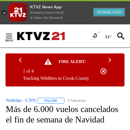
KTVZ News App
DOWNLOAD
Breaking News Alerts
& Video On Demand
Skip
to
51°
Content
FIRE ALERT:
1 of 4
Tracking Wildfires in Crook County
Noticias - CNN
2 Followers
FOLLOW
FOLLOW "NOTICIAS - CNN" TO RECEIVE NOTIF
Más de 6.000 vuelos cancelados
el fin de semana de Navidad