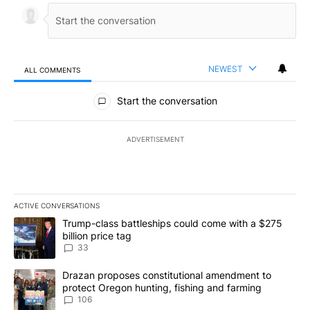
NEWEST
ALL COMMENTS
All Comments
Start the conversation
ADVERTISEMENT
ACTIVE CONVERSATIONS
The following is a list of the most commented articles in the last 7
A trending article titled "Trump-class battleships could come wit
Trump-class battleships could come with a $275
billion price tag
33
A trending article titled "Drazan proposes constitutional amendm
Drazan proposes constitutional amendment to
protect Oregon hunting, fishing and farming
106