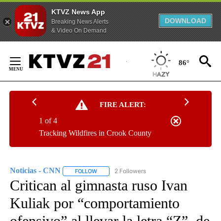
KTVZ News App
DOWNLOAD
Breaking News Alerts
& Video On Demand
Skip
to
86°
Content
FIRE ALERT:
1 of 4
Tracking Wildfires in Crook County
Noticias - CNN
2 Followers
FOLLOW
FOLLOW "NOTICIAS - CNN" TO RECEIVE NOTIF
Critican al gimnasta ruso Ivan
Kuliak por “comportamiento
ofensivo” al llevar la letra “Z”, de