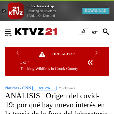
KTVZ News App
DOWNLOAD
Breaking News Alerts
& Video On Demand
Skip
to
63°
Content
FIRE ALERT:
1 of 4
Tracking Wildfires in Crook County
Noticias - CNN
2 Followers
FOLLOW
FOLLOW "NOTICIAS - CNN" TO RECEIVE NOTIF
ANÁLISIS | Origen del covid-
19: por qué hay nuevo interés en
la teoría de la fuga del laboratorio