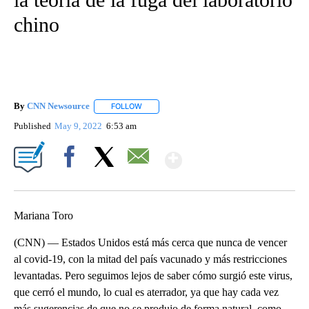
chino
By
CNN Newsource
FOLLOW
FOLLOW "" TO RECEIVE NOTIFICATIONS ABOU
Published
May 9, 2022
6:53 am
Show More
Facebook
X
Email
Mariana Toro
(CNN) — Estados Unidos está más cerca que nunca de vencer
al covid-19, con la mitad del país vacunado y más restricciones
levantadas. Pero seguimos lejos de saber cómo surgió este virus,
que cerró el mundo, lo cual es aterrador, ya que hay cada vez
más sugerencias de que no se produjo de forma natural, como