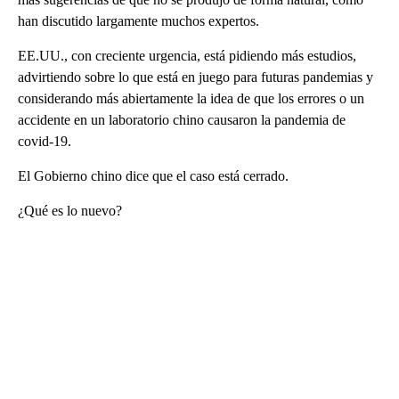
han discutido largamente muchos expertos.
EE.UU., con creciente urgencia, está pidiendo más estudios,
advirtiendo sobre lo que está en juego para futuras pandemias y
considerando más abiertamente la idea de que los errores o un
accidente en un laboratorio chino causaron la pandemia de
covid-19.
El Gobierno chino dice que el caso está cerrado.
¿Qué es lo nuevo?
A
D
V
E
R
TI
S
E
M
E
N
T