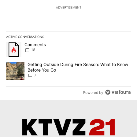
ADVERTISEMENT
ACTIVE CONVERSATIONS
The following is a list of the most commented articles in the last 7
A trending article titled "Comments" with 18 comments.
Comments
18
A trending article titled "Getting Outside During Fire Season: W
Getting Outside During Fire Season: What to Know
Before You Go
7
Powered by