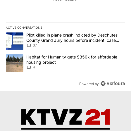
ACTIVE CONVERSATIONS
The following is a list of the most commented articles in the last 7
A trending article titled "Pilot killed in plane crash indicted b
Pilot killed in plane crash indicted by Deschutes
County Grand Jury hours before incident, case
dismissed following death
37
A trending article titled "Habitat for Humanity gets $350k for af
Habitat for Humanity gets $350k for affordable
housing project
4
Powered by