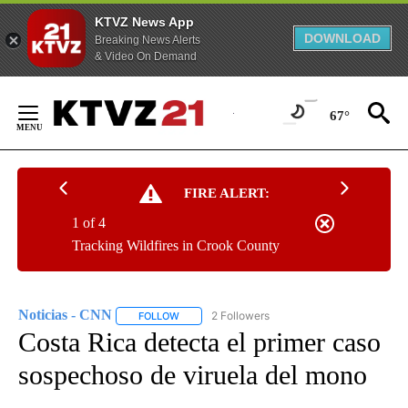
KTVZ News App
DOWNLOAD
Breaking News Alerts
& Video On Demand
Skip
to
67°
Content
FIRE ALERT:
1 of 4
Tracking Wildfires in Crook County
Noticias - CNN
2 Followers
FOLLOW
FOLLOW "NOTICIAS - CNN" TO RECEIVE NOTIF
Costa Rica detecta el primer caso
sospechoso de viruela del mono