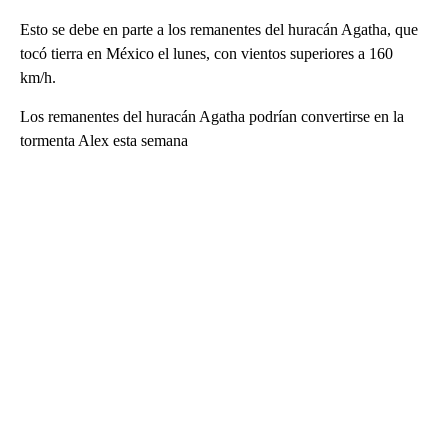
Esto se debe en parte a los remanentes del huracán Agatha, que
tocó tierra en México el lunes, con vientos superiores a 160
km/h.
Los remanentes del huracán Agatha podrían convertirse en la
tormenta Alex esta semana
A
D
V
E
R
TI
S
E
M
E
N
T