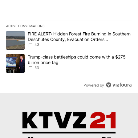
ACTIVE CONVERSATIONS
The following is a list of the most commented articles in the last 7
A trending article titled "FIRE ALERT: Hidden Forest Fire Burni
FIRE ALERT: Hidden Forest Fire Burning in Southern
Deschutes County, Evacuation Orders
Implemented
43
A trending article titled "Trump-class battleships could come wit
Trump-class battleships could come with a $275
billion price tag
53
Powered by