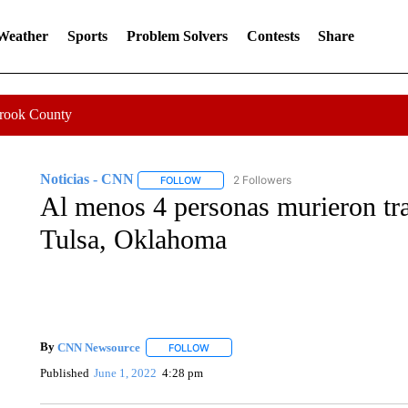
 Weather
Sports
Problem Solvers
Contests
Share
Crook County
Noticias - CNN
2 Followers
FOLLOW
FOLLOW "NOTICIAS - CNN" TO RECEIVE N
Al menos 4 personas murieron tras
Tulsa, Oklahoma
By
CNN Newsource
FOLLOW
FOLLOW "" TO RECEIVE NOTIFICATIONS 
Published
June 1, 2022
4:28 pm