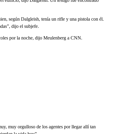
el edificio, dijo Dalgleish. Un testigo fue encontrado
ien, según Dalgleish, tenía un rifle y una pistola con él.
as”, dijo el subjefe.
ércoles por la noche, dijo Meulenberg a CNN.
y, muy orgulloso de los agentes por llegar allí tan
pierdan la vida hoy”.