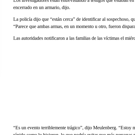
Los investigadores están entrevistando a testigos que estaban en 
encerrado en un armario, dijo.
La policía dijo que “están cerca” de identificar al sospechoso, qu
“Parece que ambas armas, en un momento u otro, fueron disparad
Las autoridades notificaron a las familias de las víctimas el mi
“Es un evento terriblemente trágico”, dijo Meulenberg. “Estoy mu
rápido como lo hicieron, lo que podría evitar que más personas 