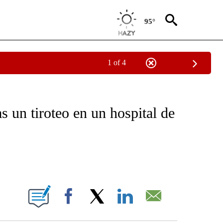
95°
1 of 4
OTIFICATIONS ABOUT NEW PAGES ON "NOTICIAS - CNN".
 un tiroteo en un hospital de
ABOUT NEW PAGES ON "".
Facebook
X
LinkedIn
Email