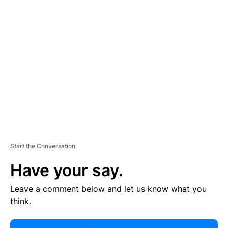
R
TI
S
E
M
E
N
T
Start the Conversation
Have your say.
Leave a comment below and let us know what you
think.