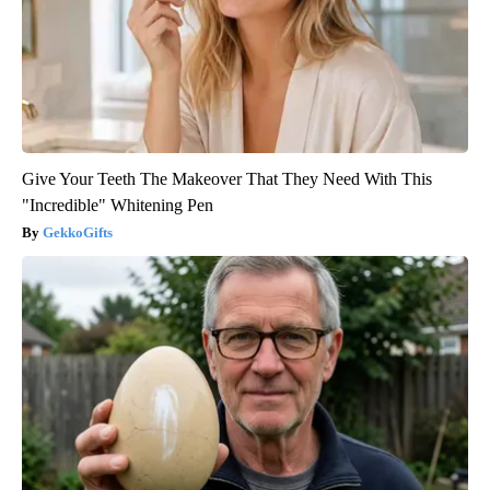
Give Your Teeth The Makeover That They Need With This
"Incredible" Whitening Pen
GekkoGifts