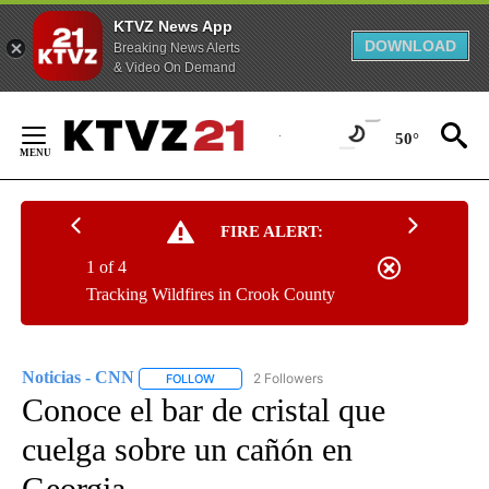
KTVZ News App
DOWNLOAD
Breaking News Alerts
& Video On Demand
Skip
to
50°
Content
FIRE ALERT:
1 of 4
Tracking Wildfires in Crook County
Noticias - CNN
2 Followers
FOLLOW
FOLLOW "NOTICIAS - CNN" TO RECEIVE NOTIF
Conoce el bar de cristal que
cuelga sobre un cañón en
Georgia