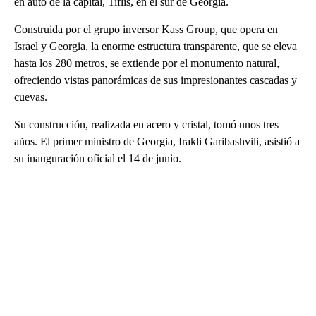
en auto de la capital, Tiflis, en el sur de Georgia.
Construida por el grupo inversor Kass Group, que opera en
Israel y Georgia, la enorme estructura transparente, que se eleva
hasta los 280 metros, se extiende por el monumento natural,
ofreciendo vistas panorámicas de sus impresionantes cascadas y
cuevas.
Su construcción, realizada en acero y cristal, tomó unos tres
años. El primer ministro de Georgia, Irakli Garibashvili, asistió a
su inauguración oficial el 14 de junio.
A
D
V
E
R
TI
S
E
M
E
N
T