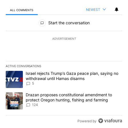
NEWEST
ALL COMMENTS
All Comments
Start the conversation
ADVERTISEMENT
ACTIVE CONVERSATIONS
The following is a list of the most commented articles in the last 7
A trending article titled "Israel rejects Trump’s Gaza peace plan
Israel rejects Trump’s Gaza peace plan, saying no
withdrawal until Hamas disarms
5
A trending article titled "Drazan proposes constitutional amendm
Drazan proposes constitutional amendment to
protect Oregon hunting, fishing and farming
124
Powered by