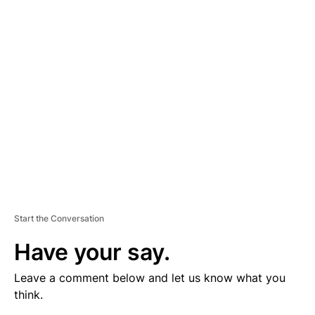
V
E
R
TI
S
E
M
E
N
T
Start the Conversation
Have your say.
Leave a comment below and let us know what you
think.