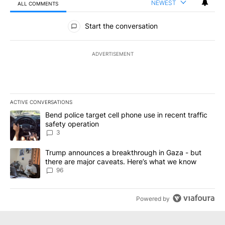
NEWEST
ALL COMMENTS
All Comments
Start the conversation
ADVERTISEMENT
ACTIVE CONVERSATIONS
The following is a list of the most commented articles in the last 7
A trending article titled "Bend police target cell phone use in rec
Bend police target cell phone use in recent traffic
safety operation
3
A trending article titled "Trump announces a breakthrough in Ga
Trump announces a breakthrough in Gaza - but
there are major caveats. Here’s what we know
96
Powered by