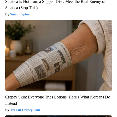
Sciatica Is Not from a Slipped Disc. Meet the Real Enemy of
Sciatica (Stop This)
SmoothSpine
Crepey Skin: Everyone Tries Lotions. Here's What Koreans Do
Instead
Tri Lift Crepey Skin