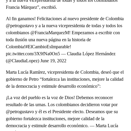
y a la nueva vicepresidenta de todas y todos los colombianos
⁦Francia Márquez”, escribió.
Al fin ganamos! Felicitaciones al nuevo presidente de Colombia
⁦@petrogustavo⁩ y a la nueva vicepresidenta de todas y todos los
colombianos ⁦@FranciaMarquezM⁩! Empezamos a escribir con
toda ilusión una nueva página en la historia de
Colombia!#ElCambioEsImparable!
pic.twitter.com/3X9fNa0On5 — Claudia López Hernández
(@ClaudiaLopez) June 19, 2022
Marta Lucía Ramírez, vicepresidenta de Colombia, deseó que el
gobierno de Petro “fortalezca las instituciones, mejore la calidad
de la democracia y estimule desarrollo económico”:
¡La voz del pueblo es la voz de Dios! Debemos reconocer
resultado de las urnas. Los colombianos decidieron votar por
@petrogustavo y él es el Presidente electo. Deseamos que su
gobierno fortalezca instituciones, mejore calidad de la
democracia y estimule desarrollo económico. — Marta Lucía