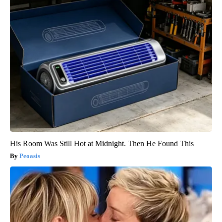
His Room Was Still Hot at Midnight. Then He Found This
Peoasis