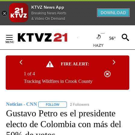
KTVZ News App
DOWNLOAD
Breaking News Alerts
& Video On Demand
Skip
to
56°
Content
FIRE ALERT:
1 of 4
Tracking Wildfires in Crook County
Noticias - CNN
2 Followers
FOLLOW
FOLLOW "NOTICIAS - CNN" TO RECEIVE NOTIF
Gustavo Petro es el presidente
electo de Colombia con más del
50% de votos