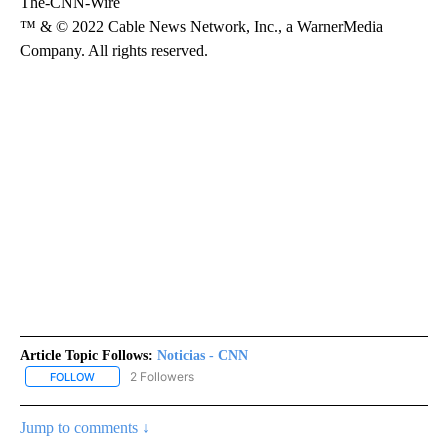
The-CNN-Wire
™ & © 2022 Cable News Network, Inc., a WarnerMedia
Company. All rights reserved.
Article Topic Follows:
Noticias - CNN
2 Followers
FOLLOW
FOLLOW "NOTICIAS - CNN" TO RECEIVE NOTIFICATIONS ABOUT NE
Jump to comments ↓