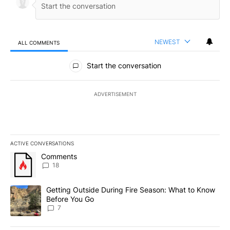
NEWEST
ALL COMMENTS
All Comments
Start the conversation
ADVERTISEMENT
ACTIVE CONVERSATIONS
The following is a list of the most commented articles in the last 7
A trending article titled "Comments" with 18 comments.
Comments
18
A trending article titled "Getting Outside During Fire Season: W
Getting Outside During Fire Season: What to Know
Before You Go
7