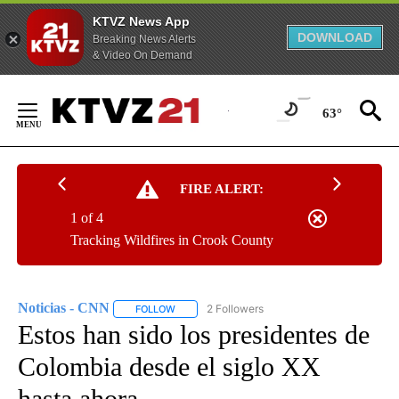
KTVZ News App
DOWNLOAD
Breaking News Alerts
& Video On Demand
Skip
to
63°
Content
FIRE ALERT:
1 of 4
Tracking Wildfires in Crook County
Noticias - CNN
2 Followers
FOLLOW
FOLLOW "NOTICIAS - CNN" TO RECEIVE NOTIF
Estos han sido los presidentes de
Colombia desde el siglo XX
hasta ahora