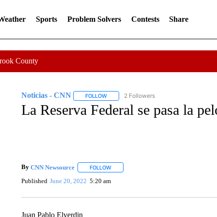
 Weather
Sports
Problem Solvers
Contests
Share
Crook County
Noticias - CNN
2 Followers
FOLLOW
FOLLOW "NOTICIAS - CNN" TO RECEIVE N
La Reserva Federal se pasa la pelo
By
CNN Newsource
FOLLOW
FOLLOW "" TO RECEIVE NOTIFICATIONS 
Published
June 20, 2022
5:20 am
Juan Pablo Elverdin