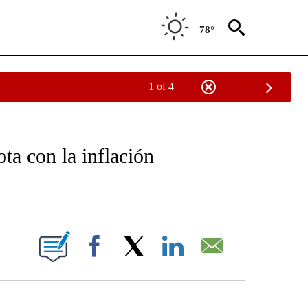
78°
1 of 4
OTIFICATIONS ABOUT NEW PAGES ON "NOTICIAS - CNN".
ta con la inflación
ABOUT NEW PAGES ON "".
Facebook
X
LinkedIn
Email