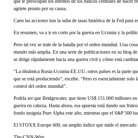
que le preocupan los intentos de los bancos centrales de hacer fr
agriete pronto por su causa.
Caen las acciones tras la suba de tasas histórica de la Fed para en
En resumen, va a ir en corto por la guerra en Ucrania y la políti
Pero tal vez se trate de la batalla por el orden mundial. Una cos
mundo más amplia. En una serie de publicaciones en su blog de
se dirige rápidamente hacia una guerra civil y cómo está cambi
“La dinámica Rusia-Ucrania-EE.UU.-otros países es la parte qu
que se está produciendo”, escribe. “Pero es esencialmente solo la
control del orden mundial”.
Podría ser que Bridgewater, que tiene US$ 151.000 millones en 
guerra en cabeza. Hasta ahora, esa apuesta está dando sus frut
fondo insignia Pure Alpha este año, mientras que el S&P 500 ha
El STOXX Europe 600, un amplio índice que mide el mercado bu
The-CNN-Wire