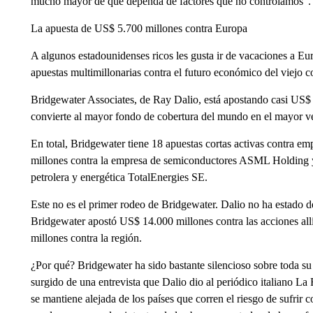
mucho mayor de que dependa de factores que no controlamos”.
La apuesta de US$ 5.700 millones contra Europa
A algunos estadounidenses ricos les gusta ir de vacaciones a Eu
apuestas multimillonarias contra el futuro económico del viejo c
Bridgewater Associates, de Ray Dalio, está apostando casi US$ 
convierte al mayor fondo de cobertura del mundo en el mayor v
En total, Bridgewater tiene 18 apuestas cortas activas contra e
millones contra la empresa de semiconductores ASML Holding y
petrolera y energética TotalEnergies SE.
Este no es el primer rodeo de Bridgewater. Dalio no ha estado 
Bridgewater apostó US$ 14.000 millones contra las acciones al
millones contra la región.
¿Por qué? Bridgewater ha sido bastante silencioso sobre toda su 
surgido de una entrevista que Dalio dio al periódico italiano 
se mantiene alejada de los países que corren el riesgo de sufrir c