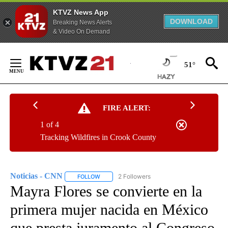
KTVZ News App
DOWNLOAD
Breaking News Alerts
& Video On Demand
Skip
to
51°
Content
FIRE ALERT:
1 of 4
Tracking Wildfires in Crook County
Noticias - CNN
2 Followers
FOLLOW
FOLLOW "NOTICIAS - CNN" TO RECEIVE NOTIF
Mayra Flores se convierte en la
primera mujer nacida en México
que presta juramento al Congreso