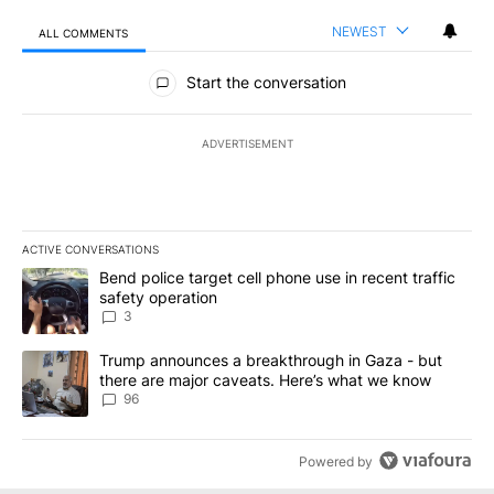
NEWEST
ALL COMMENTS
All Comments
Start the conversation
ADVERTISEMENT
ACTIVE CONVERSATIONS
The following is a list of the most commented articles in the last 7
A trending article titled "Bend police target cell phone use in rec
Bend police target cell phone use in recent traffic
safety operation
3
A trending article titled "Trump announces a breakthrough in Ga
Trump announces a breakthrough in Gaza - but
there are major caveats. Here’s what we know
96
Powered by