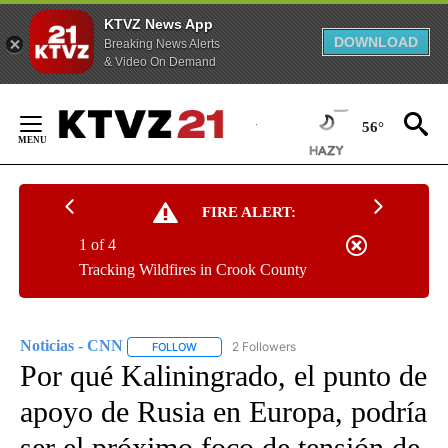
KTVZ News App
DOWNLOAD
Breaking News Alerts
& Video On Demand
Skip
to
56°
Content
FIRE ALERT:
1 of 4
Tracking Wildfires in Crook County
Noticias - CNN
2 Followers
FOLLOW
FOLLOW "NOTICIAS - CNN" TO RECEIVE NOTIF
Por qué Kaliningrado, el punto de
apoyo de Rusia en Europa, podría
ser el próximo foco de tensión de