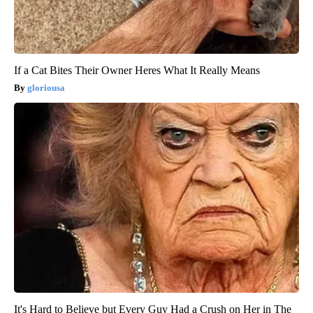
If a Cat Bites Their Owner Heres What It Really Means
gloriousa
It's Hard to Believe but Every Guy Had a Crush on Her in The