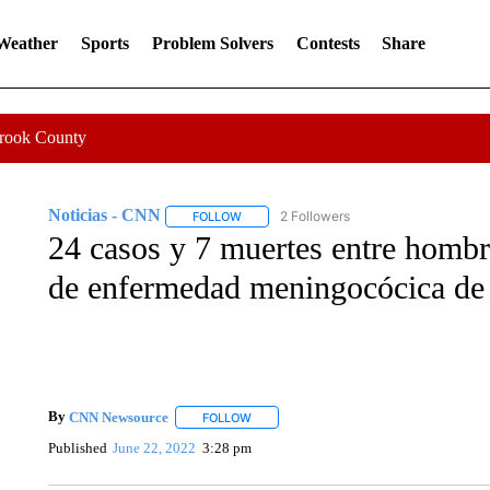
 Weather
Sports
Problem Solvers
Contests
Share
Crook County
Noticias - CNN
2 Followers
FOLLOW
FOLLOW "NOTICIAS - CNN" TO RECEIVE N
24 casos y 7 muertes entre hombr
de enfermedad meningocócica de
By
CNN Newsource
FOLLOW
FOLLOW "" TO RECEIVE NOTIFICATIONS 
Published
June 22, 2022
3:28 pm