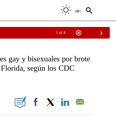
58°
1 of 4
OTIFICATIONS ABOUT NEW PAGES ON "NOTICIAS - CNN".
es gay y bisexuales por brote
 Florida, según los CDC
ABOUT NEW PAGES ON "".
Facebook
X
LinkedIn
Email