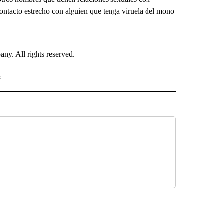
ontacto estrecho con alguien que tenga viruela del mono
. All rights reserved.
s
S - CNN" TO RECEIVE NOTIFICATIONS ABOUT NEW PAGES ON "NOTICIAS - CNN".