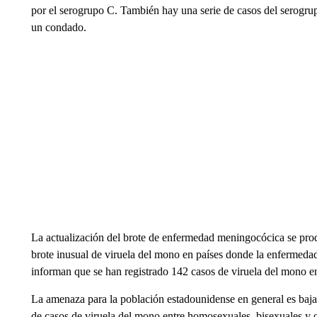
por el serogrupo C. También hay una serie de casos del serogrup
un condado.
La actualización del brote de enfermedad meningocócica se pro
brote inusual de viruela del mono en países donde la enferme
informan que se han registrado 142 casos de viruela del mono en
La amenaza para la población estadounidense en general es baj
de casos de viruela del mono entre homosexuales, bisexuales y 