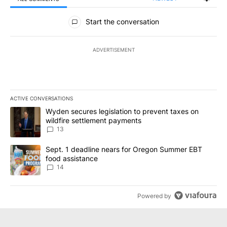
All Comments
Start the conversation
ADVERTISEMENT
ACTIVE CONVERSATIONS
The following is a list of the most commented articles in the last 7
A trending article titled "Wyden secures legislation to prevent t
Wyden secures legislation to prevent taxes on
wildfire settlement payments
13
A trending article titled "Sept. 1 deadline nears for Oregon Sum
Sept. 1 deadline nears for Oregon Summer EBT
food assistance
14
Powered by