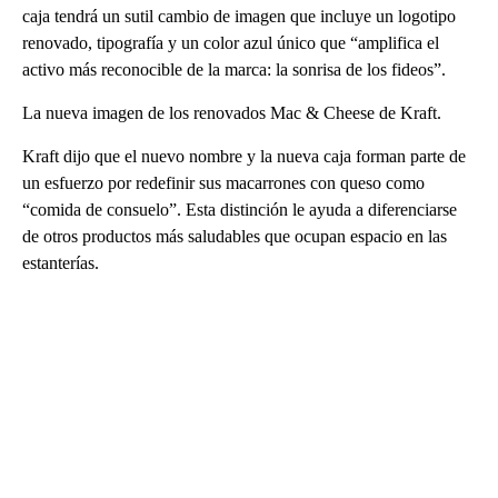
caja tendrá un sutil cambio de imagen que incluye un logotipo
renovado, tipografía y un color azul único que “amplifica el
activo más reconocible de la marca: la sonrisa de los fideos”.
La nueva imagen de los renovados Mac & Cheese de Kraft.
Kraft dijo que el nuevo nombre y la nueva caja forman parte de
un esfuerzo por redefinir sus macarrones con queso como
“comida de consuelo”. Esta distinción le ayuda a diferenciarse
de otros productos más saludables que ocupan espacio en las
estanterías.
A
D
V
E
R
TI
S
E
M
E
N
T