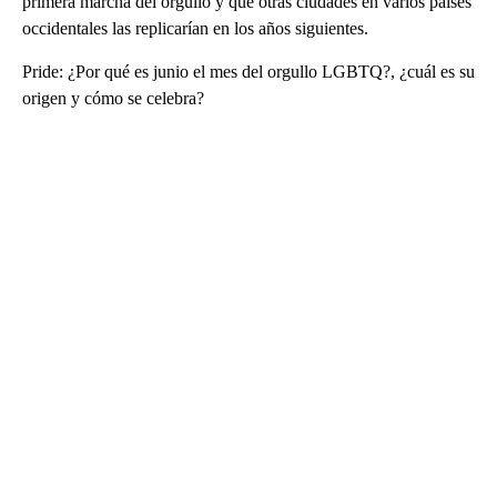
primera marcha del orgullo y que otras ciudades en varios países
occidentales las replicarían en los años siguientes.
Pride: ¿Por qué es junio el mes del orgullo LGBTQ?, ¿cuál es su
origen y cómo se celebra?
A
D
V
E
R
TI
S
E
M
E
N
T