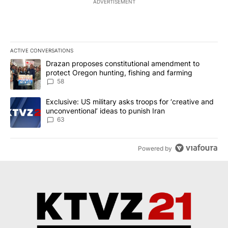
ADVERTISEMENT
ACTIVE CONVERSATIONS
The following is a list of the most commented articles in the last 7
A trending article titled "Drazan proposes constitutional amendm
Drazan proposes constitutional amendment to
protect Oregon hunting, fishing and farming
58
A trending article titled "Exclusive: US military asks troops for ‘
Exclusive: US military asks troops for ‘creative and
unconventional’ ideas to punish Iran
63
Powered by