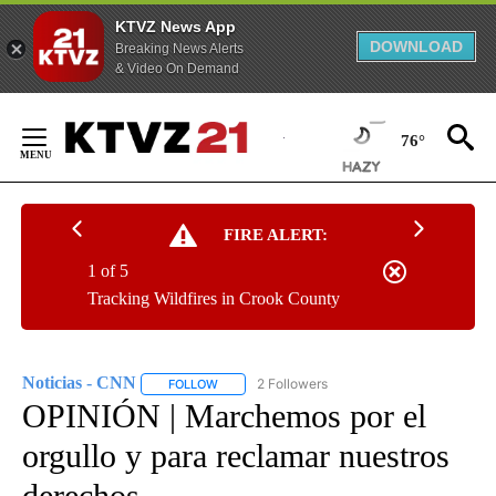
KTVZ News App
DOWNLOAD
Breaking News Alerts
& Video On Demand
Skip
to
76°
Content
FIRE ALERT:
1 of 5
Tracking Wildfires in Crook County
Noticias - CNN
2 Followers
FOLLOW
FOLLOW "NOTICIAS - CNN" TO RECEIVE NOTIF
OPINIÓN | Marchemos por el
orgullo y para reclamar nuestros
derechos