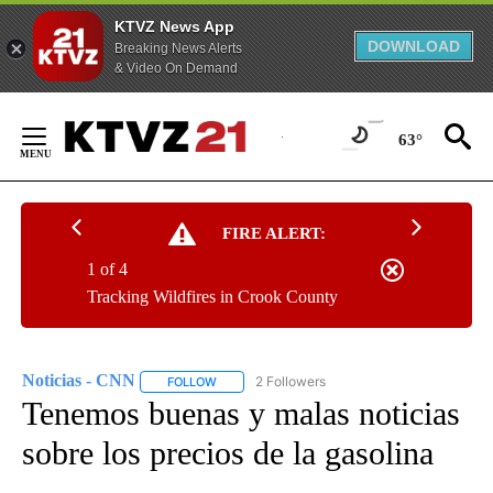
KTVZ News App
DOWNLOAD
Breaking News Alerts
& Video On Demand
Skip
to
63°
Content
FIRE ALERT:
1 of 4
Tracking Wildfires in Crook County
Noticias - CNN
2 Followers
FOLLOW
FOLLOW "NOTICIAS - CNN" TO RECEIVE NOTIF
Tenemos buenas y malas noticias
sobre los precios de la gasolina