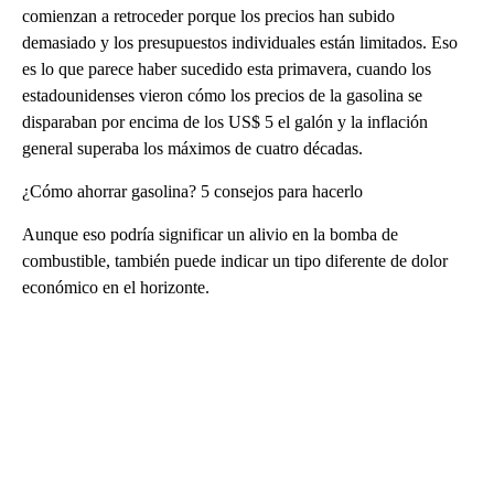
comienzan a retroceder porque los precios han subido
demasiado y los presupuestos individuales están limitados. Eso
es lo que parece haber sucedido esta primavera, cuando los
estadounidenses vieron cómo los precios de la gasolina se
disparaban por encima de los US$ 5 el galón y la inflación
general superaba los máximos de cuatro décadas.
¿Cómo ahorrar gasolina? 5 consejos para hacerlo
Aunque eso podría significar un alivio en la bomba de
combustible, también puede indicar un tipo diferente de dolor
económico en el horizonte.
A
D
V
E
R
TI
S
E
M
E
N
T