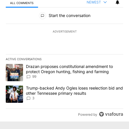
NEWEST
ALL COMMENTS
All Comments
Start the conversation
ADVERTISEMENT
ACTIVE CONVERSATIONS
The following is a list of the most commented articles in the last 7
A trending article titled "Drazan proposes constitutional amendm
Drazan proposes constitutional amendment to
protect Oregon hunting, fishing and farming
99
A trending article titled "Trump-backed Andy Ogles loses reelect
Trump-backed Andy Ogles loses reelection bid and
other Tennessee primary results
3
Powered by