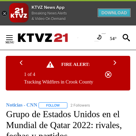
KTVZ News App
DOWNLOAD
Breaking News Alerts
& Video On Demand
Skip
to
54°
Content
FIRE ALERT:
1 of 4
Tracking Wildfires in Crook County
Noticias - CNN
2 Followers
FOLLOW
FOLLOW "NOTICIAS - CNN" TO RECEIVE NOTIF
Grupo de Estados Unidos en el
Mundial de Qatar 2022: rivales,
fechas y partidos