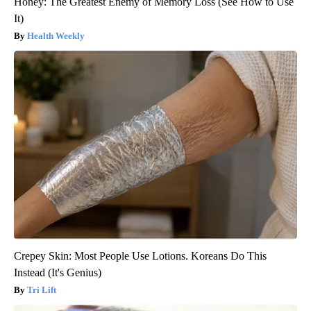
Honey: The Greatest Enemy of Memory Loss (See How to Use
It)
Health Weekly
Crepey Skin: Most People Use Lotions. Koreans Do This
Instead (It's Genius)
Tri Lift