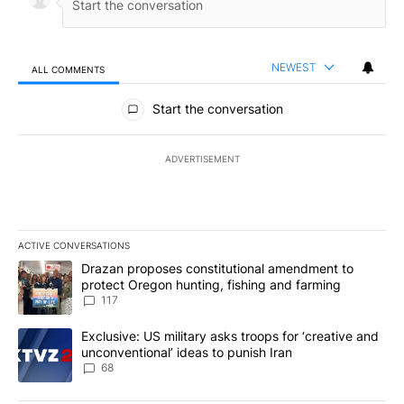
NEWEST
ALL COMMENTS
All Comments
Start the conversation
ADVERTISEMENT
ACTIVE CONVERSATIONS
The following is a list of the most commented articles in the last 7
A trending article titled "Drazan proposes constitutional amendm
Drazan proposes constitutional amendment to
protect Oregon hunting, fishing and farming
117
A trending article titled "Exclusive: US military asks troops for ‘
Exclusive: US military asks troops for ‘creative and
unconventional’ ideas to punish Iran
68