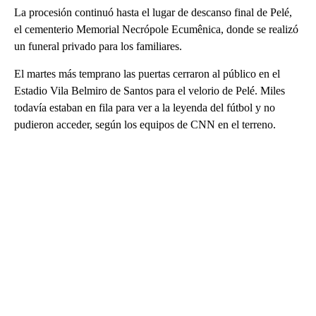
La procesión continuó hasta el lugar de descanso final de Pelé,
el cementerio Memorial Necrópole Ecumênica, donde se realizó
un funeral privado para los familiares.
El martes más temprano las puertas cerraron al público en el
Estadio Vila Belmiro de Santos para el velorio de Pelé. Miles
todavía estaban en fila para ver a la leyenda del fútbol y no
pudieron acceder, según los equipos de CNN en el terreno.
A
D
V
E
R
TI
S
E
M
E
N
T