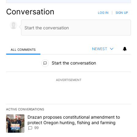
Conversation
LOG IN
|
SIGN UP
NEWEST
ALL COMMENTS
All Comments
Start the conversation
ADVERTISEMENT
ACTIVE CONVERSATIONS
The following is a list of the most commented articles in the last 7
A trending article titled "Drazan proposes constitutional amendm
Drazan proposes constitutional amendment to
protect Oregon hunting, fishing and farming
99