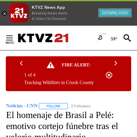
KTVZ News App
DOWNLOAD
Breaking News Alerts
& Video On Demand
Skip
to
59°
Content
FIRE ALERT:
1 of 4
Tracking Wildfires in Crook County
Noticias - CNN
2 Followers
FOLLOW
FOLLOW "NOTICIAS - CNN" TO RECEIVE NOTIF
El homenaje de Brasil a Pelé:
emotivo cortejo fúnebre tras el
velorio multitudinario