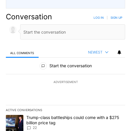
Conversation
LOG IN
|
SIGN UP
NEWEST
ALL COMMENTS
All Comments
Start the conversation
ADVERTISEMENT
ACTIVE CONVERSATIONS
The following is a list of the most commented articles in the last 7
A trending article titled "Trump-class battleships could come wit
Trump-class battleships could come with a $275
billion price tag
22