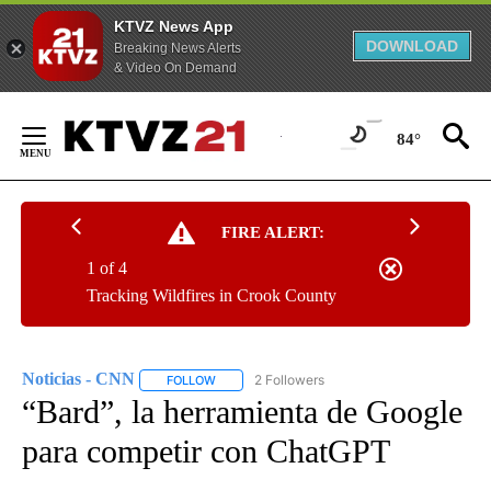
KTVZ News App
DOWNLOAD
Breaking News Alerts
& Video On Demand
Skip
to
84°
Content
FIRE ALERT:
1 of 4
Tracking Wildfires in Crook County
Noticias - CNN
2 Followers
FOLLOW
FOLLOW "NOTICIAS - CNN" TO RECEIVE NOTIF
“Bard”, la herramienta de Google
para competir con ChatGPT