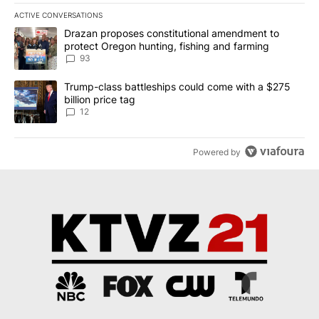
ACTIVE CONVERSATIONS
The following is a list of the most commented articles in the last 7
A trending article titled "Drazan proposes constitutional amendm
Drazan proposes constitutional amendment to
protect Oregon hunting, fishing and farming
93
A trending article titled "Trump-class battleships could come with
Trump-class battleships could come with a $275
billion price tag
12
Powered by