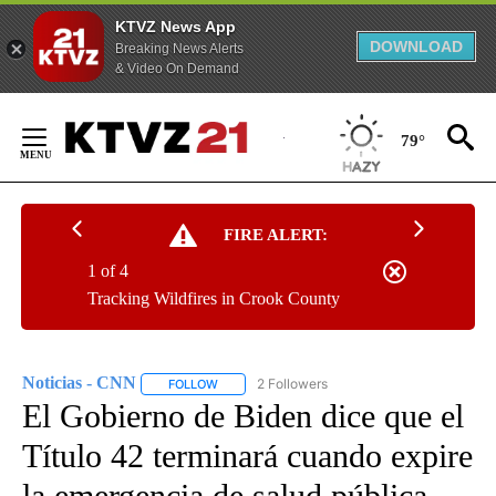
KTVZ News App
DOWNLOAD
Breaking News Alerts
& Video On Demand
Skip
to
79°
Content
FIRE ALERT:
1 of 4
Tracking Wildfires in Crook County
Noticias - CNN
2 Followers
FOLLOW
FOLLOW "NOTICIAS - CNN" TO RECEIVE NOTIF
El Gobierno de Biden dice que el
Título 42 terminará cuando expire
la emergencia de salud pública