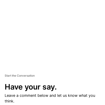
D
V
E
R
TI
S
E
M
E
N
T
Start the Conversation
Have your say.
Leave a comment below and let us know what you
think.