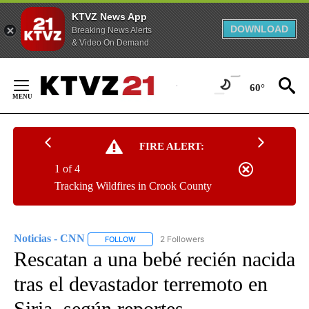
KTVZ News App
DOWNLOAD
Breaking News Alerts
& Video On Demand
Skip
to
60°
Content
FIRE ALERT:
1 of 4
Tracking Wildfires in Crook County
Noticias - CNN
2 Followers
FOLLOW
FOLLOW "NOTICIAS - CNN" TO RECEIVE NOTIF
Rescatan a una bebé recién nacida
tras el devastador terremoto en
Siria, según reportes