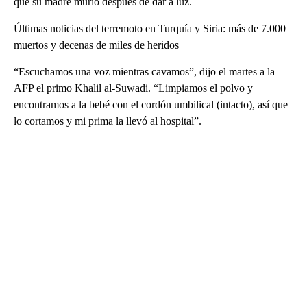
que su madre murió después de dar a luz.
Últimas noticias del terremoto en Turquía y Siria: más de 7.000
muertos y decenas de miles de heridos
“Escuchamos una voz mientras cavamos”, dijo el martes a la
AFP el primo Khalil al-Suwadi. “Limpiamos el polvo y
encontramos a la bebé con el cordón umbilical (intacto), así que
lo cortamos y mi prima la llevó al hospital”.
A
D
V
E
R
TI
S
E
M
E
N
T