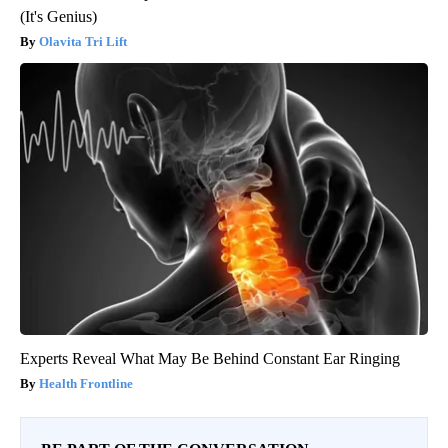
(It's Genius)
Olavita Tri Lift
Experts Reveal What May Be Behind Constant Ear Ringing
Health Frontline