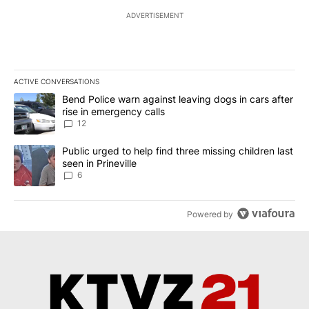
ADVERTISEMENT
ACTIVE CONVERSATIONS
The following is a list of the most commented articles in the last 7
A trending article titled "Bend Police warn against leaving dogs i
Bend Police warn against leaving dogs in cars after
rise in emergency calls
12
A trending article titled "Public urged to help find three missing c
Public urged to help find three missing children last
seen in Prineville
6
Powered by