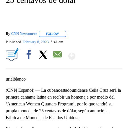
By
CNN Newsource
FOLLOW
FOLLOW "" TO RECEIVE NOTIFICATIONS ABOU
Published
February 8, 2023
5:41 am
Show More
Facebook
X
Email
urielblanco
(CNN Español) — La cubanoestadounidense Celia Cruz será la
primera cantante latina en recibir un homenaje por medio del
‘American Women Quarters Program’, por lo que tendrá su
propia moneda de 25 centavos de dólar, según anunció la
Fábrica de Monedas de Estados Unidos.