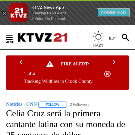
KTVZ News App
DOWNLOAD
Breaking News Alerts
& Video On Demand
Skip
to
83°
Content
FIRE ALERT:
1 of 4
Tracking Wildfires in Crook County
Noticias - CNN
2 Followers
FOLLOW
FOLLOW "NOTICIAS - CNN" TO RECEIVE NOTIF
Celia Cruz será la primera
cantante latina con su moneda de
25 centavos de dólar