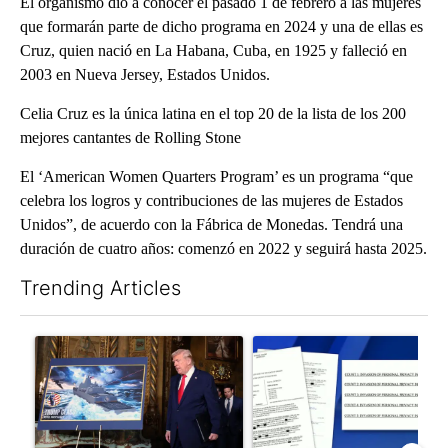
El organismo dio a conocer el pasado 1 de febrero a las mujeres
que formarán parte de dicho programa en 2024 y una de ellas es
Cruz, quien nació en La Habana, Cuba, en 1925 y falleció en
2003 en Nueva Jersey, Estados Unidos.
Celia Cruz es la única latina en el top 20 de la lista de los 200
mejores cantantes de Rolling Stone
El ‘American Women Quarters Program’ es un programa “que
celebra los logros y contribuciones de las mujeres de Estados
Unidos”, de acuerdo con la Fábrica de Monedas. Tendrá una
duración de cuatro años: comenzó en 2022 y seguirá hasta 2025.
Trending Articles
The following is a list of the most commented articles in the last 7
A trending article titled "Trump-class battleships could come w
A trending article titled "Dev