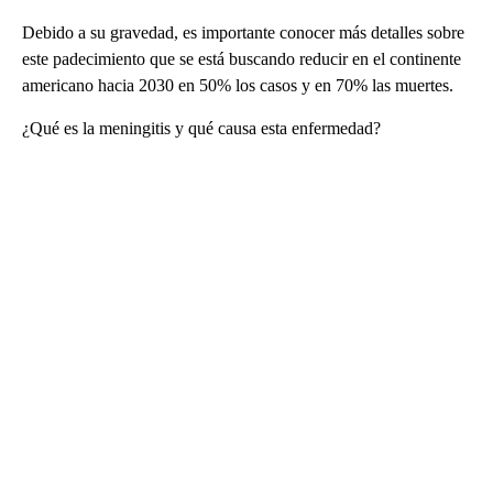
Debido a su gravedad, es importante conocer más detalles sobre
este padecimiento que se está buscando reducir en el continente
americano hacia 2030 en 50% los casos y en 70% las muertes.
¿Qué es la meningitis y qué causa esta enfermedad?
A
D
V
E
R
TI
S
E
M
E
N
T