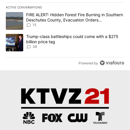
ACTIVE CONVERSATIONS
The following is a list of the most commented articles in the last 7
A trending article titled "FIRE ALERT: Hidden Forest Fire Burni
FIRE ALERT: Hidden Forest Fire Burning in Southern
Deschutes County, Evacuation Orders
Implemented
15
A trending article titled "Trump-class battleships could come wit
Trump-class battleships could come with a $275
billion price tag
38
Powered by