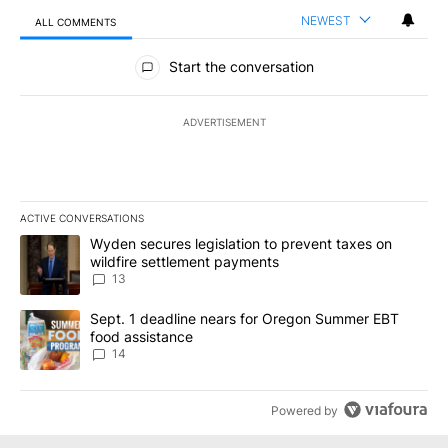
NEWEST
ALL COMMENTS
All Comments
Start the conversation
ADVERTISEMENT
ACTIVE CONVERSATIONS
The following is a list of the most commented articles in the last 7
A trending article titled "Wyden secures legislation to prevent t
Wyden secures legislation to prevent taxes on
wildfire settlement payments
13
A trending article titled "Sept. 1 deadline nears for Oregon Sum
Sept. 1 deadline nears for Oregon Summer EBT
food assistance
14
Powered by