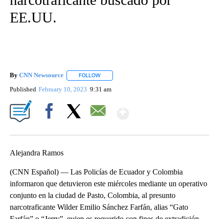
EE.UU.
By
CNN Newsource
FOLLOW
FOLLOW "" TO RECEIVE NOTIFICATIONS ABOU
Published
February 10, 2023
9:31 am
Show More
Facebook
X
Email
Alejandra Ramos
(CNN Español) — Las Policías de Ecuador y Colombia
informaron que detuvieron este miércoles mediante un operativo
conjunto en la ciudad de Pasto, Colombia, al presunto
narcotraficante Wilder Emilio Sánchez Farfán, alias “Gato
Farfán” o “Jerry”, quien es requerido con fines de extradición