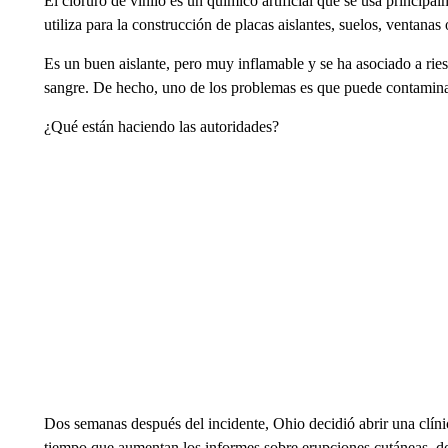
El cloruro de vinilo es un químico artificial que se usa principa
utiliza para la construcción de placas aislantes, suelos, ventanas 
Es un buen aislante, pero muy inflamable y se ha asociado a rie
sangre. De hecho, uno de los problemas es que puede contaminar
¿Qué están haciendo las autoridades?
Dos semanas después del incidente, Ohio decidió abrir una clínic
tiempo que aumentan los informes sobre erupciones cutáneas, do