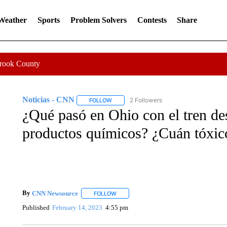
 Weather
Sports
Problem Solvers
Contests
Share
Crook County
Noticias - CNN
2 Followers
FOLLOW
FOLLOW "NOTICIAS - CNN" TO RECEIVE N
¿Qué pasó en Ohio con el tren des
productos químicos? ¿Cuán tóxico
By
CNN Newsource
FOLLOW
FOLLOW "" TO RECEIVE NOTIFICATIONS 
Published
February 14, 2023
4:55 pm