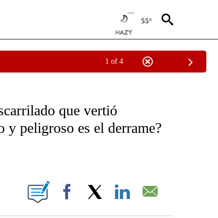
55°
1 of 4
OTIFICATIONS ABOUT NEW PAGES ON "NOTICIAS - CNN".
carrilado que vertió
 y peligroso es el derrame?
ABOUT NEW PAGES ON "".
Facebook
X
LinkedIn
Email