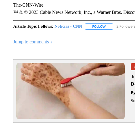
The-CNN-Wire
™ & © 2023 Cable News Network, Inc., a Warner Bros. Discove
Article Topic Follows:
Noticias - CNN
2 Follower
FOLLOW
FOLLOW "NOTICIA
Jump to comments ↓
J
Da
B
Su