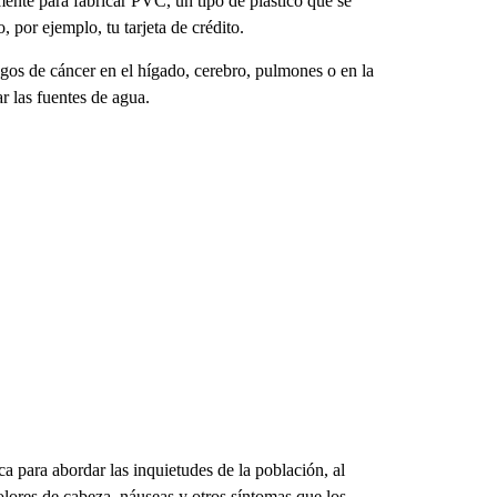
lmente para fabricar PVC, un tipo de plástico que se
o, por ejemplo, tu tarjeta de crédito.
sgos de cáncer en el hígado, cerebro, pulmones o en la
 las fuentes de agua.
a para abordar las inquietudes de la población, al
lores de cabeza, náuseas y otros síntomas que los