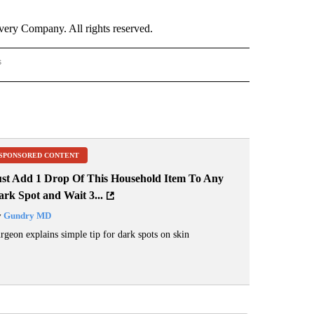
ry Company. All rights reserved.
s
S - CNN" TO RECEIVE NOTIFICATIONS ABOUT NEW PAGES ON "NOTICIAS - CNN".
SPONSORED CONTENT
ust Add 1 Drop Of This Household Item To Any
rk Spot and Wait 3...
y
Gundry MD
rgeon explains simple tip for dark spots on skin