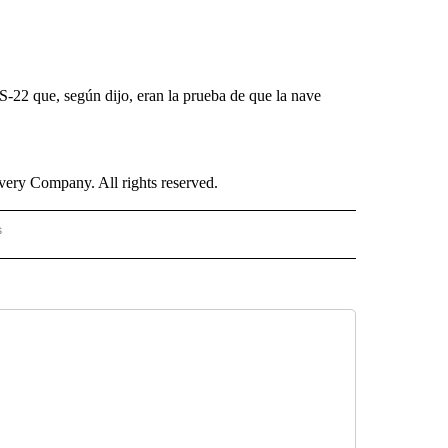
22 que, según dijo, eran la prueba de que la nave
ry Company. All rights reserved.
s
S - CNN" TO RECEIVE NOTIFICATIONS ABOUT NEW PAGES ON "NOTICIAS - CNN".