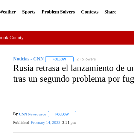
 Weather
Sports
Problem Solvers
Contests
Share
Crook County
Noticias - CNN
2 Followers
FOLLOW
FOLLOW "NOTICIAS - CNN" TO RECEIVE N
Rusia retrasa el lanzamiento de u
tras un segundo problema por fuga
By
CNN Newsource
FOLLOW
FOLLOW "" TO RECEIVE NOTIFICATIONS 
Published
February 14, 2023
3:21 pm