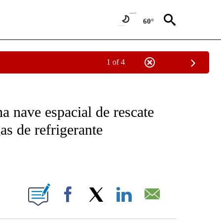
60°
1 of 4
OTIFICATIONS ABOUT NEW PAGES ON "NOTICIAS - CNN".
na nave espacial de rescate
s de refrigerante
ABOUT NEW PAGES ON "".
Facebook
X
LinkedIn
Email