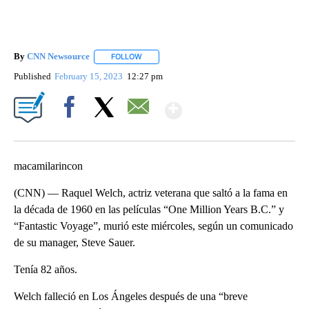
By
CNN Newsource
FOLLOW
FOLLOW "" TO RECEIVE NOTIFICATIONS ABOU
Published
February 15, 2023
12:27 pm
Show More
Facebook
X
Email
macamilarincon
(CNN) –– Raquel Welch, actriz veterana que saltó a la fama en
la década de 1960 en las películas “One Million Years B.C.” y
“Fantastic Voyage”, murió este miércoles, según un comunicado
de su manager, Steve Sauer.
Tenía 82 años.
Welch falleció en Los Ángeles después de una “breve