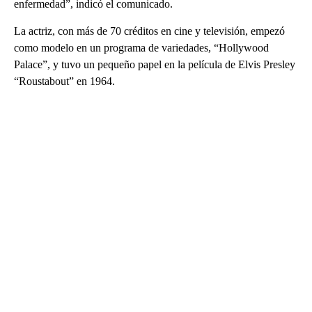
enfermedad”, indicó el comunicado.
La actriz, con más de 70 créditos en cine y televisión, empezó
como modelo en un programa de variedades, “Hollywood
Palace”, y tuvo un pequeño papel en la película de Elvis Presley
“Roustabout” en 1964.
A
D
V
E
R
TI
S
E
M
E
N
T