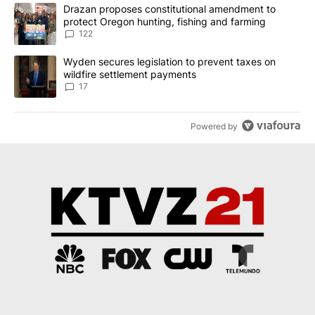
The following is a list of the most commented articles in the last 7
A trending article titled "Drazan proposes constitutional amendm
Drazan proposes constitutional amendment to
protect Oregon hunting, fishing and farming
122
A trending article titled "Wyden secures legislation to prevent t
Wyden secures legislation to prevent taxes on
wildfire settlement payments
17
Powered by