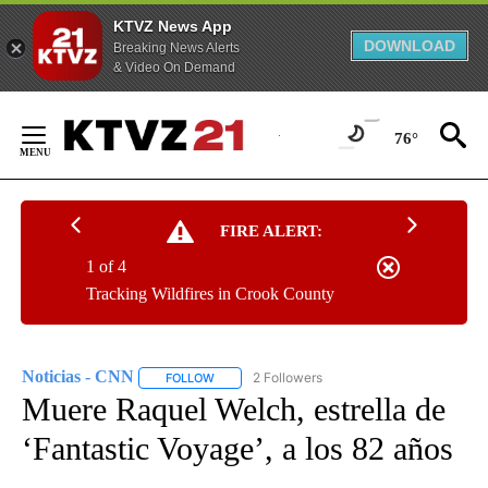
KTVZ News App
DOWNLOAD
Breaking News Alerts
& Video On Demand
Skip
to
76°
Content
FIRE ALERT:
1 of 4
Tracking Wildfires in Crook County
Noticias - CNN
2 Followers
FOLLOW
FOLLOW "NOTICIAS - CNN" TO RECEIVE NOTIF
Muere Raquel Welch, estrella de
‘Fantastic Voyage’, a los 82 años