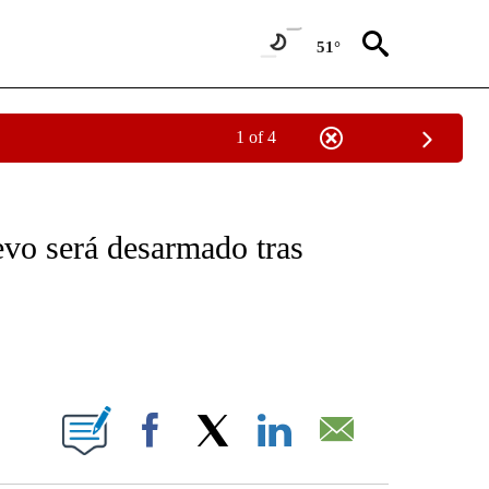
51°
1 of 4
OTIFICATIONS ABOUT NEW PAGES ON "NOTICIAS - CNN".
vo será desarmado tras
ABOUT NEW PAGES ON "".
Facebook
X
LinkedIn
Email