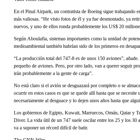
En el Pinal Airpark, un contratista de Boeing sigue trabajando en
más valiosas. “He visto fotos de él y ya fue desmontado, ya reti
nuevos, y uno de ellos ronda probablemente los US$ 20 millones
Según Aboulafia, sistemas importantes como la unidad de potenci
medioambiental también habrían sido de los primeros en desapar
“La producción total del 747-8 es de unos 150 aviones”, añade
pequeño de aviones. Pero, por otro lado, van a querer seguir 
irán probablemente a la gente de carga”.
No está claro si el avión se desguazará por completo o se alma
ocurrir en estos casos es que se quede allí hasta que se necesit
necesariamente al desguace y lo dejen unos años hasta que algui
Los gobiernos de Egipto, Kuwait, Marruecos, Omán, Qatar y T
Diver. La vida útil de un 747 suele oscilar entre los 25 y los 30 
va a suponer un récord difícil de batir.
The-CNN-Wire