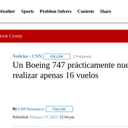
 Weather
Sports
Problem Solvers
Contests
Share
Crook County
Noticias - CNN
2 Followers
FOLLOW
FOLLOW "NOTICIAS - CNN" TO RECEIVE N
Un Boeing 747 prácticamente nue
realizar apenas 16 vuelos
By
CNN Newsource
FOLLOW
FOLLOW "" TO RECEIVE NOTIFICATIONS 
Published
February 15, 2023
12:04 pm