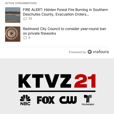
ACTIVE CONVERSATIONS
The following is a list of the most commented articles in the last 7
A trending article titled "FIRE ALERT: Hidden Forest Fire Burni
FIRE ALERT: Hidden Forest Fire Burning in Southern
Deschutes County, Evacuation Orders
Implemented
55
A trending article titled "Redmond City Council to consider year
Redmond City Council to consider year-round ban
on private fireworks
6
Powered by