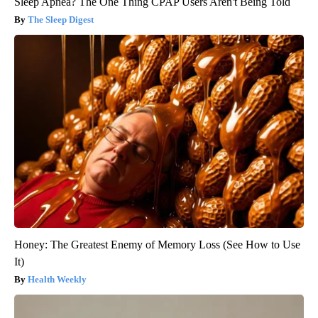
Sleep Apnea? The One Thing CPAP Users Aren't Being Told
The Sleep Digest
Honey: The Greatest Enemy of Memory Loss (See How to Use
It)
Health Weekly