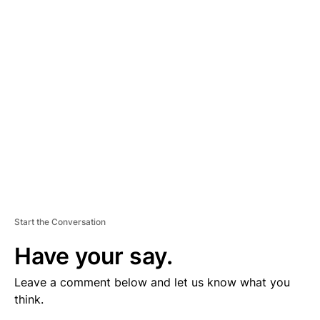
V
E
R
TI
S
E
M
E
N
T
Start the Conversation
Have your say.
Leave a comment below and let us know what you
think.