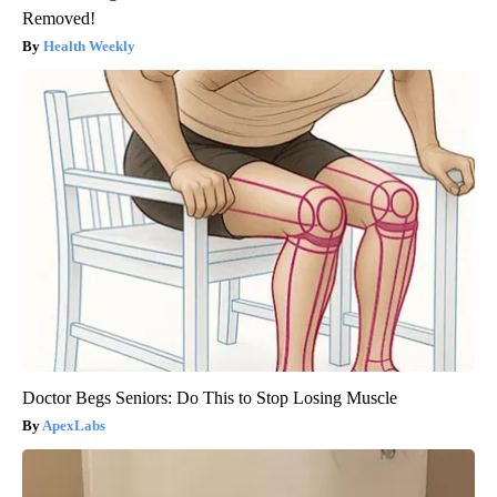
Removed!
Health Weekly
Doctor Begs Seniors: Do This to Stop Losing Muscle
ApexLabs