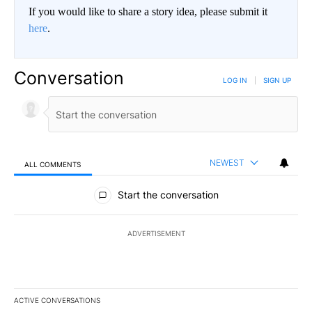
If you would like to share a story idea, please submit it
here
.
Conversation
LOG IN
|
SIGN UP
NEWEST
ALL COMMENTS
All Comments
Start the conversation
ADVERTISEMENT
ACTIVE CONVERSATIONS
The following is a list of the most commented articles in the last 7