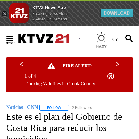
KTVZ News App
DOWNLOAD
Breaking News Alerts
& Video On Demand
Skip
to
65°
Content
FIRE ALERT:
1 of 4
Tracking Wildfires in Crook County
Noticias - CNN
2 Followers
FOLLOW
FOLLOW "NOTICIAS - CNN" TO RECEIVE NOTIF
Este es el plan del Gobierno de
Costa Rica para reducir los
homicidios