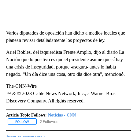
Varios diputados de oposición han dicho a medios locales que
planean revisar detalladamente los proyectos de ley.
Ariel Robles, del izquierdista Frente Amplio, dijo al diario La
Nación que lo positivo es que el presidente asume que sí hay
una crisis de inseguridad, porque -asegura- antes lo había
negado. “Un día dice una cosa, otro día dice otra”, mencionó.
The-CNN-Wire
™ & © 2023 Cable News Network, Inc., a Warner Bros.
Discovery Company. All rights reserved.
Article Topic Follows:
Noticias - CNN
2 Followers
FOLLOW
FOLLOW "NOTICIAS - CNN" TO RECEIVE NOTIFICATIONS ABOUT NE