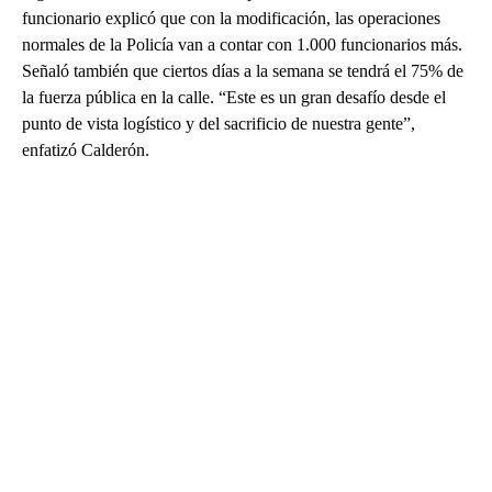
funcionario explicó que con la modificación, las operaciones
normales de la Policía van a contar con 1.000 funcionarios más.
Señaló también que ciertos días a la semana se tendrá el 75% de
la fuerza pública en la calle. “Este es un gran desafío desde el
punto de vista logístico y del sacrificio de nuestra gente”,
enfatizó Calderón.
A
D
V
E
R
TI
S
E
M
E
N
T