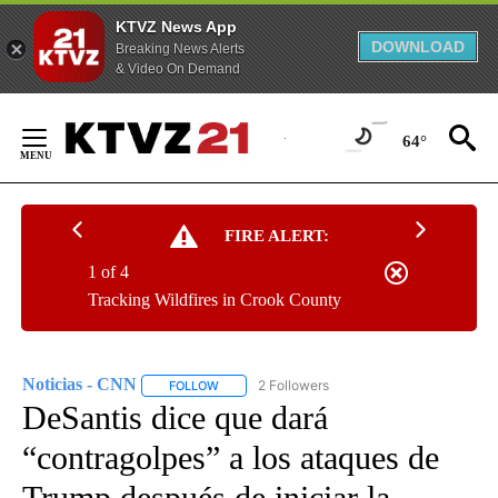
KTVZ News App
DOWNLOAD
Breaking News Alerts
& Video On Demand
Skip
to
64°
Content
FIRE ALERT:
1 of 4
Tracking Wildfires in Crook County
Noticias - CNN
2 Followers
FOLLOW
FOLLOW "NOTICIAS - CNN" TO RECEIVE NOTIF
DeSantis dice que dará
“contragolpes” a los ataques de
Trump después de iniciar la