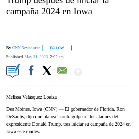
campaña 2024 en Iowa
By
CNN Newsource
FOLLOW
FOLLOW "" TO RECEIVE NOTIFICATIONS ABOU
Published
May 31, 2023
2:02 am
Show More
Facebook
X
Email
Melissa Velásquez Loaiza
Des Moines, Iowa (CNN) — El gobernador de Florida, Ron
DeSantis, dijo que planea “contragolpear” los ataques del
expresidente Donald Trump, tras iniciar su campaña de 2024 en
Iowa este martes.