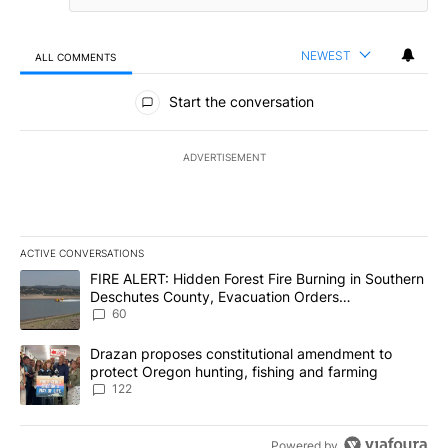
NEWEST
ALL COMMENTS
All Comments
Start the conversation
ADVERTISEMENT
ACTIVE CONVERSATIONS
The following is a list of the most commented articles in the last 7
A trending article titled "FIRE ALERT: Hidden Forest Fire Burni
FIRE ALERT: Hidden Forest Fire Burning in Southern
Deschutes County, Evacuation Orders
Implemented
60
A trending article titled "Drazan proposes constitutional amendm
Drazan proposes constitutional amendment to
protect Oregon hunting, fishing and farming
122
Powered by