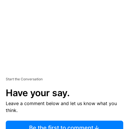
TI
S
E
M
E
N
T
Start the Conversation
Have your say.
Leave a comment below and let us know what you
think.
Be the first to comment