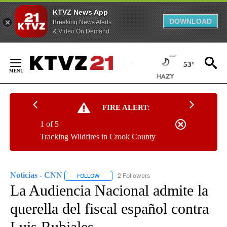
KTVZ News App
DOWNLOAD
Breaking News Alerts
& Video On Demand
Skip
to
53°
Content
FIRE ALERT:
1 of 5
Tracking Wildfires in Crook County
Noticias - CNN
2 Followers
FOLLOW
FOLLOW "NOTICIAS - CNN" TO RECEIVE NOTIF
La Audiencia Nacional admite la
querella del fiscal español contra
Luis Rubiales