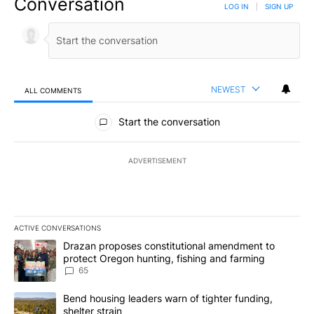
Conversation
LOG IN
|
SIGN UP
NEWEST
ALL COMMENTS
All Comments
Start the conversation
ADVERTISEMENT
ACTIVE CONVERSATIONS
The following is a list of the most commented articles in the last 7
A trending article titled "Drazan proposes constitutional amendm
Drazan proposes constitutional amendment to
protect Oregon hunting, fishing and farming
65
A trending article titled "Bend housing leaders warn of tighter fu
Bend housing leaders warn of tighter funding,
shelter strain