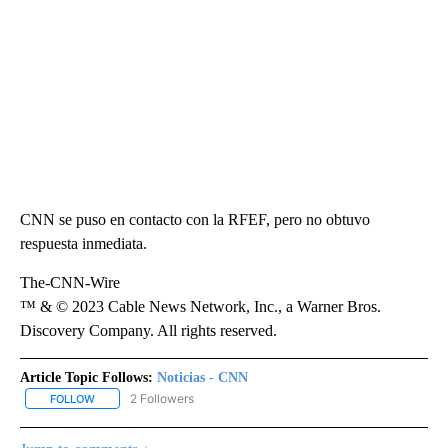
CNN se puso en contacto con la RFEF, pero no obtuvo
respuesta inmediata.
The-CNN-Wire
™ & © 2023 Cable News Network, Inc., a Warner Bros.
Discovery Company. All rights reserved.
Article Topic Follows:
Noticias - CNN
2 Followers
FOLLOW
FOLLOW "NOTICIAS - CNN" TO RECEIVE NOTIFICATIONS ABOUT NE