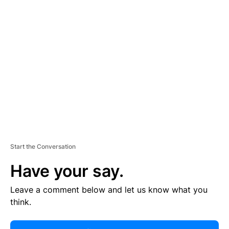
R
TI
S
E
M
E
N
T
Start the Conversation
Have your say.
Leave a comment below and let us know what you
think.