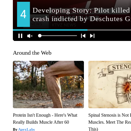
Around the Web
Protein Isn't Enough - Here's What
Spinal Stenosis is Not
Really Builds Muscle After 60
Muscles. Meet The Re
This)
ApexLabs