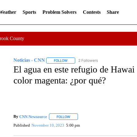
 Weather
Sports
Problem Solvers
Contests
Share
Crook County
Noticias - CNN
2 Followers
FOLLOW
FOLLOW "NOTICIAS - CNN" TO RECEIVE N
El agua en este refugio de Hawai 
color magenta: ¿por qué?
By
CNN Newsource
FOLLOW
FOLLOW "" TO RECEIVE NOTIFICATIONS 
Published
November 10, 2023
5:00 pm