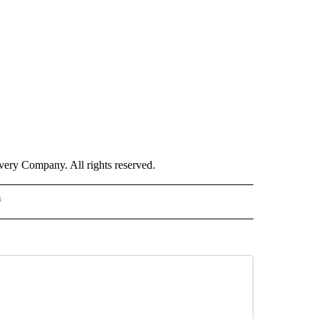
ry Company. All rights reserved.
s
S - CNN" TO RECEIVE NOTIFICATIONS ABOUT NEW PAGES ON "NOTICIAS - CNN".