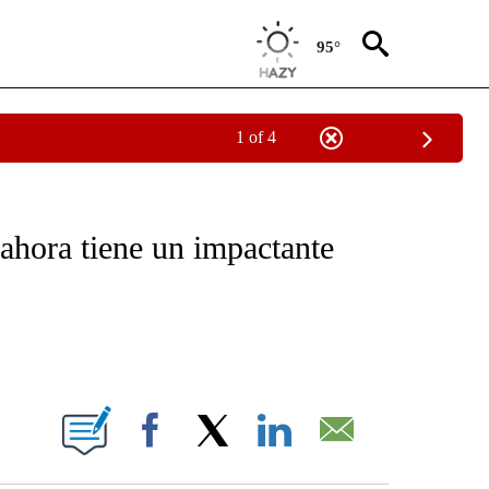
95°
1 of 4
OTIFICATIONS ABOUT NEW PAGES ON "NOTICIAS - CNN".
ahora tiene un impactante
ABOUT NEW PAGES ON "".
Facebook
X
LinkedIn
Email