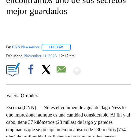
mejor guardados
By
CNN Newsource
FOLLOW
FOLLOW "" TO RECEIVE NOTIFICATIONS ABOU
Published
November 11, 2023
12:17 pm
Show More
Facebook
X
Email
Valeria Ordóñez
Escocia (CNN) — No es el volumen de agua del lago Ness lo
que impresiona, aunque es una cantidad considerable. Al fin y al
cabo, tiene 37 kilómetros (23 millas) de largo y paredes
empinadas que se precipitan en un abismo de 230 metros (754
pies) de profundidad, suficiente para sumergir dos veces el