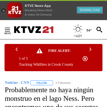
KTVZ News App
DOWNLOAD
Breaking News Alerts
& Video On Demand
Skip
to
94°
Content
FIRE ALERT:
1 of 5
Tracking Wildfires in Crook County
Noticias - CNN
2 Followers
FOLLOW
FOLLOW "NOTICIAS - CNN" TO RECEIVE NOTIF
Probablemente no haya ningún
monstruo en el lago Ness. Pero
encontramos uno de sus secretos