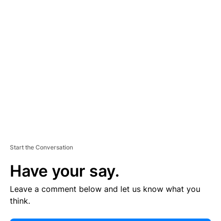
E
R
TI
S
E
M
E
N
T
Start the Conversation
Have your say.
Leave a comment below and let us know what you
think.