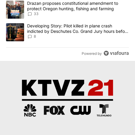
The following is a list of the most commented articles in the last 7
A trending article titled "Drazan proposes constitutional amendm
Drazan proposes constitutional amendment to
protect Oregon hunting, fishing and farming
33
A trending article titled "Developing Story: Pilot killed in plane
Developing Story: Pilot killed in plane crash
indicted by Deschutes Co. Grand Jury hours before
incident
8
Powered by